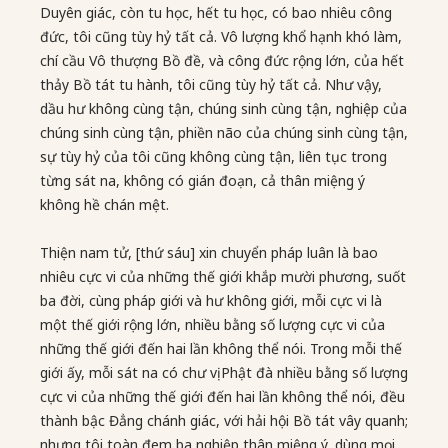
Duyên giác, còn tu học, hết tu học, có bao nhiêu công
đức, tôi cũng tùy hỷ tất cả. Vô lượng khổ hạnh khó làm,
chí cầu Vô thượng Bồ đề, và công đức rộng lớn, của hết
thảy Bồ tát tu hành, tôi cũng tùy hỷ tất cả. Như vậy,
dầu hư không cùng tận, chúng sinh cùng tận, nghiệp của
chúng sinh cùng tận, phiền não của chúng sinh cùng tận,
sự tùy hỷ của tôi cũng không cùng tận, liên tục trong
từng sát na, không có gián đoạn, cả thân miệng ý
không hề chán mệt.
Thiện nam tử, [thứ sáu] xin chuyển pháp luân là bao
nhiêu cực vi của những thế giới khắp mười phương, suốt
ba đời, cùng pháp giới và hư không giới, mỗi cực vi là
một thế giới rộng lớn, nhiều bằng số lượng cực vi của
những thế giới đến hai lần không thể nói. Trong mỗi thế
giới ấy, mỗi sát na có chư vị Phật đà nhiều bằng số lượng
cực vi của những thế giới đến hai lần không thể nói, đều
thành bậc Đẳng chánh giác, với hải hội Bồ tát vây quanh;
nhưng tôi toàn đem ba nghiệp thân miệng ý, dùng mọi