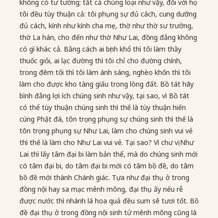
không có tư tưởng; tất cả chủng loại như vậy, đối với họ
tôi đều tùy thuận cả: tôi phụng sự đủ cách, cung dưỡng
đủ cách, kính như kính cha mẹ, thờ như thờ sư trưởng,
thờ La hán, cho đến như thờ Như Lai, đồng đẳng không
có gì khác cả. Bằng cách ai bịnh khổ thì tôi làm thầy
thuốc giỏi, ai lạc đường thì tôi chỉ cho đường chính,
trong đêm tối thì tôi làm ánh sáng, nghèo khốn thì tôi
làm cho được kho tàng giấu trong lòng đất. Bồ tát hãy
bình đẳng lợi ích chúng sinh như vậy, tại sao, vì Bồ tát
có thể tùy thuận chúng sinh thì thế là tùy thuận hiến
cúng Phật đà, tôn trọng phụng sự chúng sinh thì thế là
tôn trọng phụng sự Như Lai, làm cho chúng sinh vui vẻ
thì thế là làm cho Như Lai vui vẻ. Tại sao? Vì chư vị Như
Lai thì lấy tâm đại bi làm bản thể, mà do chúng sinh mới
có tâm đại bi, do tâm đại bi mới có tâm bồ đề, do tâm
bồ đề mới thành Chánh giác. Tựa như đại thụ ở trong
đồng nội hay sa mạc mênh mông, đại thụ ấy nếu rễ
được nước thì nhánh lá hoa quả đều sum sê tươi tốt. Bồ
đề đại thụ ở trong đồng nội sinh tử mênh mông cũng là