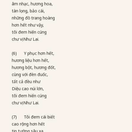
âm nhạc, hương hoa,
tàn lọng, bảo cái,
những đồ trang hoàng
hơn hết như vậy,
tôi đem hiến cúng
chư vị Như Lai.
(6) Y phục hơn hết,
hương liệu hơn hết,
hương bột, hương đốt,
cùng với đèn đuốc,
tất cả đều như
Diệu cao núi lớn,
tôi đem hiến cúng
chư vị Như Lai.
(7) Tôi đem cái biết
cao rộng hơn hết
tin tưởng sâu xa