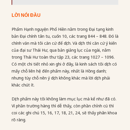
LỜI NÓI ĐẦU
Phẩm Hạnh nguyện Phổ Hiền nằm trong Đại tạng kinh
bản Đại chính tân tu, cuốn 10, các trang 844 – 848. Đó là
chính văn mà tôi căn cứ để dịch. Và dịch thì căn cứ ý kiến
của đại sư Thái Hư, qua bản giảng lục của ngài, nằm
trong Thái Hư toàn thư tập 23, các trang 1027 – 1096.
Có một chi tiết nhỏ xin ghi ở đây, là kinh sách tôi dịch có
mấy chỗ liên hệ đến phẩm này, nhất là Hồng danh;
nhưng tùy chỗ nên ý dịch không khác mà lời dịch phải
khác chút ít.
Dịch phẩm này tôi không làm mục lục mà kể như đã có.
Vì phần trường hàng thì dễ thấy, còn phần chỉnh cú thì
coi các ghi chú 15, 16, 17, 18, 21, 24, sẽ thấy phân khoa
rõ ràng.