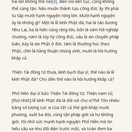
hai lần không thể nói
[4]
, diễn nói liên tục, cũng không
thể cùng tận. Nếu muốn thành tựu công đức ấy thì phải
tu tập mười hạnh nguyện rộng lớn. Mười hạnh nguyện
ấy là những gì? Một là lễ kính Phật đà, hai là tán dương
Như Lai, ba là hiến cúng rộng lớn, bốn là sám hối nghiệp
chướng, năm là tùy hỷ công đức, sáu là xin chuyển pháp
luân, bảy là xin Phật ở đời, tám là thường học theo
Phật, chín là hằng thuận chúng sinh, mười là hồi hướng
khắp cả.
Thiện Tài đồng tử thưa, kính bạch Đại sĩ, thế nào là lễ
kính Phật đà? Cho đến thế nào là hồi hướng khắp cả?
Phổ Hiền đại sĩ bảo Thiện Tài đồng tử, Thiện nam tử,
[thứ nhất] lễ kính Phật đà là đối với chư vị Thế Tôn nhiều
bằng số lượng cực vi của tất cả thế giới khắp mười
phương, suốt ba đời, cùng tận pháp giới và hư không
giới, tôi nhờ sức mạnh hạnh nguyện Phổ Hiền mà tin
hiểu sâu xa như đối diện trước mắt, và toàn đem ba