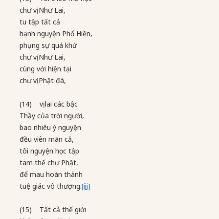
chư vị Như Lai,
tu tập tất cả
hạnh nguyện Phổ Hiền,
phụng sự quá khứ
chư vị Như Lai,
cùng với hiện tại
chư vị Phật đà,
(14) vị lai các bậc
Thầy của trời người,
bao nhiêu ý nguyện
đều viên mãn cả,
tôi nguyện học tập
tam thế chư Phật,
để mau hoàn thành
tuệ giác vô thượng.
[iii]
(15) Tất cả thế giới