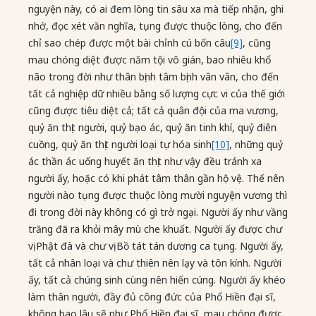
nguyện này, có ai đem lòng tin sâu xa mà tiếp nhận, ghi
nhớ, đọc xét văn nghĩa, tụng được thuộc lòng, cho đến
chỉ sao chép được một bài chỉnh cú bốn câu
[9]
, cũng
mau chóng diệt được năm tội vô gián, bao nhiêu khổ
não trong đời như thân bịnh tâm bịnh vân vân, cho đến
tất cả nghiệp dữ nhiều bằng số lượng cực vi của thế giới
cũng được tiêu diệt cả; tất cả quân đội của ma vương,
quỷ ăn thịt người, quỷ bạo ác, quỷ ăn tinh khí, quỷ điên
cuồng, quỷ ăn thịt người loại tự hóa sinh
[10]
, những quỷ
ác thần ác uống huyết ăn thịt như vậy đều tránh xa
người ấy, hoặc có khi phát tâm thân gần hộ vệ. Thế nên
người nào tụng được thuộc lòng mười nguyện vương thì
đi trong đời này không có gì trở ngại. Người ấy như vầng
trăng đã ra khỏi mây mù che khuất. Người ấy được chư
vị Phật đà và chư vị Bồ tát tán dương ca tụng. Người ấy,
tất cả nhân loại và chư thiên nên lạy và tôn kính. Người
ấy, tất cả chúng sinh cùng nên hiến cúng. Người ấy khéo
làm thân người, đầy đủ công đức của Phổ Hiền đại sĩ,
không bao lâu sẽ như Phổ Hiền đại sĩ, mau chóng được