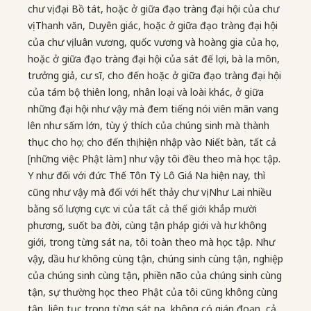
chư vị đại Bồ tát, hoặc ở giữa đạo tràng đại hội của chư
vị Thanh văn, Duyên giác, hoặc ở giữa đạo tràng đại hội
của chư vị luân vương, quốc vương và hoàng gia của họ,
hoặc ở giữa đạo tràng đại hội của sát đế lợi, bà la môn,
trưởng giả, cư sĩ, cho đến hoặc ở giữa đạo tràng đại hội
của tám bộ thiên long, nhân loại và loài khác, ở giữa
những đại hội như vậy mà đem tiếng nói viên mãn vang
lên như sấm lớn, tùy ý thích của chúng sinh mà thành
thục cho họ; cho đến thị hiện nhập vào Niết bàn, tất cả
[những việc Phật làm] như vậy tôi đều theo mà học tập.
Y như đối với đức Thế Tôn Tỳ Lô Giá Na hiện nay, thì
cũng như vậy mà đối với hết thảy chư vị Như Lai nhiều
bằng số lượng cực vi của tất cả thế giới khắp mười
phương, suốt ba đời, cùng tận pháp giới và hư không
giới, trong từng sát na, tôi toàn theo mà học tập. Như
vậy, dầu hư không cùng tận, chúng sinh cùng tận, nghiệp
của chúng sinh cùng tận, phiền não của chúng sinh cùng
tận, sự thường học theo Phật của tôi cũng không cùng
tận, liên tục trong từng sát na, không có gián đoạn, cả