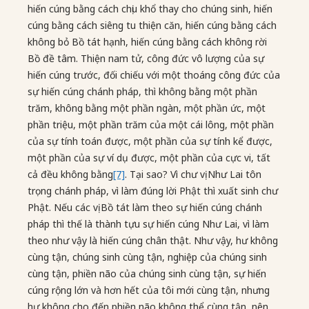
hiến cúng bằng cách chịu khổ thay cho chúng sinh, hiến
cúng bằng cách siêng tu thiện căn, hiến cúng bằng cách
không bỏ Bồ tát hạnh, hiến cúng bằng cách không rời
Bồ đề tâm. Thiện nam tử, công đức vô lượng của sự
hiến cúng trước, đối chiếu với một thoáng công đức của
sự hiến cúng chánh pháp, thì không bằng một phần
trăm, không bằng một phần ngàn, một phần ức, một
phần triệu, một phần trăm của một cái lông, một phần
của sự tính toán được, một phần của sự tính kể được,
một phần của sự ví dụ được, một phần của cực vi, tất
cả đều không bằng
[7]
. Tại sao? Vì chư vị Như Lai tôn
trọng chánh pháp, vì làm đúng lời Phật thì xuất sinh chư
Phật. Nếu các vị Bồ tát làm theo sự hiến cúng chánh
pháp thì thế là thành tựu sự hiến cúng Như Lai, vì làm
theo như vậy là hiến cúng chân thật. Như vậy, hư không
cùng tận, chúng sinh cùng tận, nghiệp của chúng sinh
cùng tận, phiền não của chúng sinh cùng tận, sự hiến
cúng rộng lớn và hơn hết của tôi mới cùng tận, nhưng
hư không cho đến phiền não không thể cùng tận, nên