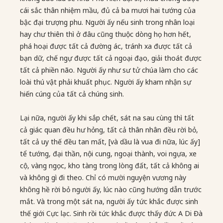
cái sắc thân nhiệm mầu, đủ cả ba mươi hai tướng của
bậc đại trượng phu. Người ấy nếu sinh trong nhân loại
hay chư thiên thì ở đâu cũng thuộc dòng họ hơn hết,
phá hoại được tất cả đường ác, tránh xa được tất cả
bạn dữ, chế ngự được tất cả ngoại đạo, giải thoát được
tất cả phiền não. Người ấy như sư tử chúa làm cho các
loài thú vật phải khuất phục. Người ấy kham nhận sự
hiến cúng của tất cả chúng sinh.
Lại nữa, người ấy khi sắp chết, sát na sau cùng thì tất
cả giác quan đều hư hỏng, tất cả thân nhân đều rời bỏ,
tất cả uy thế đều tan mất, [và dầu là vua đi nữa, lúc ấy]
tể tướng, đại thần, nội cung, ngoại thành, voi ngựa, xe
cộ, vàng ngọc, kho tàng trong lòng đất, tất cả không ai
và không gì đi theo. Chỉ có mười nguyện vương này
không hề rời bỏ người ấy, lúc nào cũng hướng dẫn trước
mắt. Và trong một sát na, người ấy tức khắc được sinh
thế giới Cực lạc. Sinh rồi tức khắc được thấy đức A Di Đà