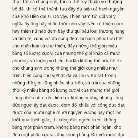
thục tất cả chúng sinh, thì có thể tùy thuận vô thượng
bồ đề, thì có thể thành tựu đầy đủ biển cả hạnh nguyện
của Phổ Hiền đại sĩ. Do vậy, Thiện nam tử, đối với ý
nghĩa ấy ông hãy nhận thức như vầy: Nếu có thiện nam
hay thiện nữ nào đem bảy thứ quí báu loại thượng hạng
và tinh tế, cùng với đồ dùng đem lại hạnh phúc hơn hết
cho nhân loại và chư thiên, đầy những thế giới nhiều
bằng số lượng cực vi của những thế giới khắp cả mười
phương, vô lượng vô biên, hai lần không thể nói, bố thí
cho chúng sinh trong những thế giới cũng nhiều như
trên, hiến cúng chư vị Phật đà và chư vị Bồ tát trong
những thế giới cũng nhiều như trên, và trải qua những
thời kỳ nhiều bằng số lượng cực vi của những thế giới
cũng nhiều như trên, liên tục không ngừng; nhưng công
đức người ấy đạt được, đem đối chiếu với công đức đạt
được của người nghe mười nguyện vương này một lần
lướt qua thính giác, thì công đức người trước không
bằng một phần trăm, không bằng một phần ngàn, cho
đến một phần cực vi cũng không bằng. Đối với mười đại