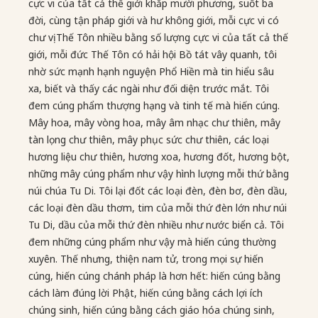
cực vi của tất cả thế giới khắp mười phương, suốt ba
đời, cùng tận pháp giới và hư không giới, mỗi cực vi có
chư vị Thế Tôn nhiều bằng số lượng cực vi của tất cả thế
giới, mỗi đức Thế Tôn có hải hội Bồ tát vây quanh, tôi
nhờ sức mạnh hạnh nguyện Phổ Hiền mà tin hiểu sâu
xa, biết và thấy các ngài như đối diện trước mắt. Tôi
đem cúng phẩm thượng hạng và tinh tế mà hiến cúng.
Mây hoa, mây vòng hoa, mây âm nhạc chư thiên, mây
tàn lọng chư thiên, mây phục sức chư thiên, các loại
hương liệu chư thiên, hương xoa, hương đốt, hương bột,
những mây cúng phẩm như vậy hình lượng mỗi thứ bằng
núi chúa Tu Di. Tôi lại đốt các loại đèn, đèn bơ, đèn dầu,
các loại đèn dầu thơm, tim của mỗi thứ đèn lớn như núi
Tu Di, dầu của mỗi thứ đèn nhiều như nước biển cả. Tôi
đem những cúng phẩm như vậy mà hiến cúng thường
xuyên. Thế nhưng, thiện nam tử, trong mọi sự hiến
cúng, hiến cúng chánh pháp là hơn hết: hiến cúng bằng
cách làm đúng lời Phật, hiến cúng bằng cách lợi ích
chúng sinh, hiến cúng bằng cách giáo hóa chúng sinh,