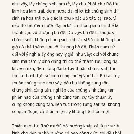
như vậy, lấy chúng sinh làm rễ, lấy chư Phật chư Bồ tát
làm hoa làm trái, đem nước đại bi lợi ích chúng sinh thì
sinh ra hoa trái tuệ giác là chư Phật Bồ tát, tại sao, vì
nếu Bồ tát đem nước đại bi lợi ích chúng sinh thì thế là
thành tựu vô thượng bồ đề. Do vậy, bồ đề là thuộc về
chúng sinh, không chúng sinh thì các vị Bồ tát không bao
giờ có thể thành tựu vô thượng bồ đề. Thiện nam tử,
đối với ý nghĩa ấy ông hãy lý giải như vầy: đối với chúng
sinh mà tâm lý bình đẳng thì có thể thành tựu lòng đại
bi viên mãn, đem lòng đại bi tùy thuận chúng sinh thì
thế là thành tựu sự hiến cúng chư vị Như Lai. Bồ tát tùy
thuận chúng sinh như vậy, dẫu hư không cùng tận,
chúng sinh cùng tận, nghiệp của chúng sinh cùng tận,
phiền não của chúng sinh cùng tận, sự tùy thuận ấy
cũng không cùng tận, liên tục trong từng sát na, không
có gián đoạn, cả thân miệng ý không hề chán mệt.
Thiện nam tử, [thứ mười] hồi hướng khắp cả là từ sự lễ
kính cho đến sự hồi hướng có bao công đức, tôi đều hồi