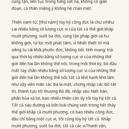
cùng tận, liên tục trong từng sát na, không có gián
đoạn, cả thân miệng ý không hề chán mệt.
Thiện nam tử, [thứ năm] tùy hỷ công đức là chư vị Như
Lai nhiều bằng số lượng cực vi của tất cả thế giới khắp
mười phương, suốt ba đời, cùng tận pháp giới và hư
không giới, từ lúc mới phát tâm, vì Nhất thiết trí mà
siêng tu cái khối phước đức, không tiếc tính mạng; trải
qua thời kỳ nhiều bằng số lượng cực vi của những thế
giới đến hai lần không thể nói, trong mỗi thời kỳ, bỏ đầu
mắt tay chân nhiều bằng số lượng cực vi của những thế
giới đến hai lần không thể nói; tất cả khổ hạnh khó làm
như vậy viên mãn các Ba la mật, chứng nhập các Bồ tát
trí, thành tựu Vô thượng Bồ đề, nhập vào Niết bàn,
phân bủa xá lợi, bao nhiêu thiện căn ấy tôi tùy hỷ tất cả.
Tất cả sáu đường và bốn loài chúng sinh trong hết thảy
thế giới khắp cả mười phương, có bao nhiêu công đức,
dầu chỉ bằng một cực vi, tôi cũng tùy hỷ tất cả. Khắp
mười phương, suốt ba đời, tất cả các vị Thanh văn,