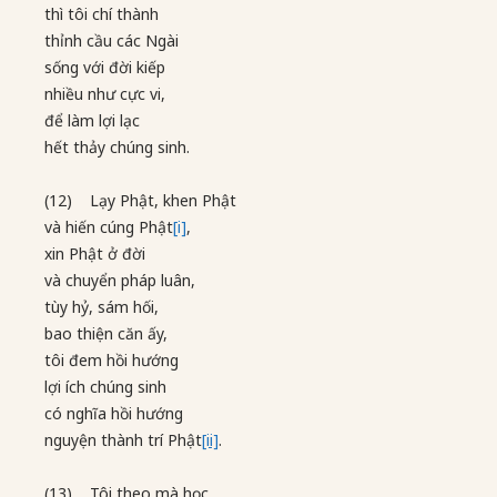
thì tôi chí thành
thỉnh cầu các Ngài
sống với đời kiếp
nhiều như cực vi,
để làm lợi lạc
hết thảy chúng sinh.
(12) Lạy Phật, khen Phật
và hiến cúng Phật
[i]
,
xin Phật ở đời
và chuyển pháp luân,
tùy hỷ, sám hối,
bao thiện căn ấy,
tôi đem hồi hướng
lợi ích chúng sinh
có nghĩa hồi hướng
nguyện thành trí Phật
[ii]
.
(13) Tôi theo mà học