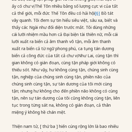
ấy có chư vị Thế Tôn nhiều bằng số lượng cực vi của tất
cả thế giới, mỗi đức Thế Tôn đều có hải hội
[6]
Bồ tát
vây quanh. Tôi đem sự tin hiểu siêu việt, sâu xa, biết và
thấy các Ngài như đối diện trước mắt. Tôi dùng những
cái lưỡi nhiệm mầu hơn cả Đại biện tài thiên nữ, mỗi cái
lưỡi xuất ra biển cả âm thanh vô tận, mỗi âm thanh
xuất ra biển cả từ ngữ phong phú, ca tụng tán dương
biển cả công đức của tất cả chư vị Như Lai, cùng tận thì
gian không có gián đoạn, cùng tận pháp giới không có
thiếu sót. Như vậy, hư không cùng tận, chúng sinh cùng
tận, nghiệp của chúng sinh cùng tận, phiền não của
chúng sinh cùng tận, sự tán dương của tôi mới cùng
tận; nhưng hư không cho đến phiền não không có cùng
tận, nên sự tán dương của tôi cũng không cùng tận, liên
tục trong từng sát na, không có gián đoạn, cả thân
miệng ý không hề chán mệt.
Thiện nam tử, [ thứ ba ] hiến cúng rộng lớn là bao nhiêu