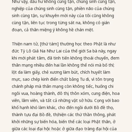
Như vậy, dẫu hư không cùng tận, chúng sinh cùng tận,
nghiệp của chúng sinh cùng tận, phiền não của chúng
sinh cùng tận, sự khuyên mời này của tôi cũng không
cùng tận, liên tục trong từng sát na, không có gián
đoạn, cả thân miệng ý không hề chán mệt.
Thiện nam tử, [thứ tám] thường học theo Phật là như
đức Tỳ Lô Giá Na Như Lai của thế giới Sa bà này, ngay
khi mới phát tâm, đã tinh tiến không thoái chuyển, đem
thân mạng nhiều đến hai lần không thể nói mà bố thí;
lột da làm giấy, chẻ xương làm bút, chích huyết làm
mực, sao chép kinh điển chất bằng Tu di, vì tôn trọng
chánh pháp mà thân mạng còn không tiếc, huống chi
ngôi vua, hoàng thành, đô thị, thôn xóm, cung điện, hoa
viên, lâm viên, và tất cả những vật sở hữu. Cọng với bao
khổ hạnh khó làm khác, cho đến ngồi dưới Bồ đề thọ,
thành tựu đại Bồ đề, thị hiện các thứ thần thông, phát
khởi những sự biến hóa, biến thể các loại Phật thân, ở
giữa các loại đại hội: hoặc ở giữa đạo tràng đại hội của