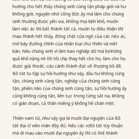
hướng cho hết thảy chúng sinh cùng tận pháp giới và hư
không giới, nguyện nhờ công đức ấy mà làm cho chúng
sinh thường được yên vui, không mọi bịnh khổ, muốn
làm việc ác thì bất thành tất cả, muốn tu điều thiện thì
mau thành hết thảy, đóng chặt cửa ngõ của các nẻo ác,
mở bày đường chính của nhân loại chư thiên và niết
bàn. Nếu chúng sinh vì làm bao nghiệp dữ mà bị những
quả khổ nặng nề thì tôi chịu thay hết cho họ, làm cho họ
được giải thoát, cứu cánh thành đạt vô thượng bồ đề.
Bồ tát tu tập sự hồi hướng như vậy, dầu hư không cùng
tận, chúng sinh cùng tận, nghiệp của chúng sinh cùng
tận, phiền não của chúng sinh cùng tận, sự hồi hướng ấy
cũng không cùng tận, liên tục trong từng sát na, không
có gián đoạn, cả thân miệng ý không hề chán mệt.
Thiện nam tử, như vậy gọi là mười đại nguyện của Bồ
tát đại sĩ viên mãn đầy đủ. Nếu các vị Bồ tát tùy thuận
mà đi mau vào mười đại nguyện ấy thì có thể thành