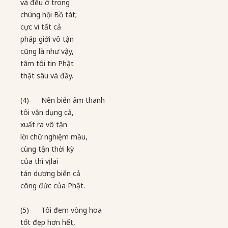
và đều ở trong
chúng hội Bồ tát;
cực vi tất cả
pháp giới vô tận
cũng là như vậy,
tâm tôi tin Phật
thật sâu và đầy.
(4) Nên biển âm thanh
tôi vận dụng cả,
xuất ra vô tận
lời chữ nghiệm mầu,
cùng tận thời kỳ
của thì vị lai
tán dương biển cả
công đức của Phật.
(5) Tôi đem vòng hoa
tốt đẹp hơn hết,