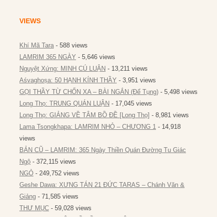
VIEWS
Khí Mã Tara
- 588 views
LAMRIM 365 NGÀY
- 5,646 views
Nguyệt Xứng: MINH CÚ LUẬN
- 13,211 views
Aśvaghoṣa: 50 HẠNH KÍNH THẦY
- 3,951 views
GỌI THẦY TỪ CHỐN XA – BÀI NGẮN (Để Tụng)
- 5,498 views
Long Thọ: TRUNG QUÁN LUẬN
- 17,045 views
Long Thọ: GIẢNG VỀ TÂM BỒ ĐỀ [Long Thọ]
- 8,981 views
Lama Tsongkhapa: LAMRIM NHỎ – CHƯƠNG 1
- 14,918
views
BẢN CŨ – LAMRIM: 365 Ngày Thiền Quán Đường Tu Giác
Ngộ
- 372,115 views
NGỎ
- 249,752 views
Geshe Dawa: XƯNG TÁN 21 ĐỨC TARAS – Chánh Văn &
Giảng
- 71,585 views
THƯ MỤC
- 59,028 views