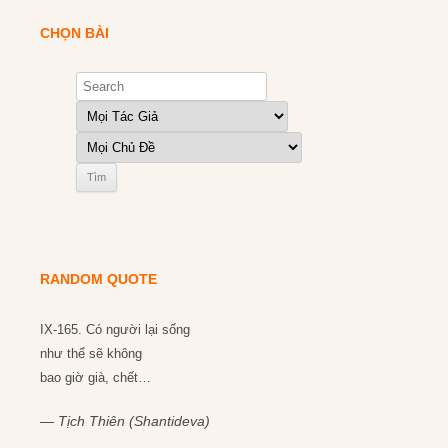
CHỌN BÀI
RANDOM QUOTE
IX-165. Có người lại sống
như thể sẽ không
bao giờ già, chết…
—
Tịch Thiên (Shantideva)