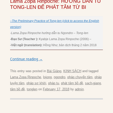
Lama Zopa Rinpoche: HƯỚNG DẪN TU
TONG-LEN ĐỂ PHÁT TÂM TỪ BI
–
The Preliminary Practice of Tong-len (click to access the English
version)
-Lama Zopa Rinpoche hướng dẫn tu Ngondro – Tong-len
-Đạo Sư (Teacher ):
Kyabje Lama Zopa Rinpoche
(2006) –
-Việt ngữ (translation):
Hồng Như, bản dịch tháng 2 năm 2018
Continue reading
→
This entry was posted in
Bài Giảng
,
KINH SÁCH
and tagged
Lama Zopa Rinpoche
,
lojong
,
ngondro
,
pháp chuyển tâm
,
pháp
luyện tâm
,
pháp sơ khởi
,
pháp tu
,
phát tâm bồ đề
,
sach-giang
,
tâm bồ đề
,
tonglen
on
February 17, 2018
by
admin
.