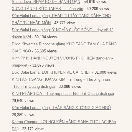
Shantideva: NHẬP BỒ ĐỀ HẠNH LUẬN
- 58,619 views
XƯNG TÁN 21 ĐỨC TARAS – chánh văn
- 49,209 views
Đức Đalai Lama giảng: PHÁP TU TÂY TẠNG DÀNH CHO
PHẬT TỬ NHẬP MÔN
- 43,771 views
Đức Đalai Lama giảng: Ý NGHĨA CUỘC SỐNG – dạy về 12
duyên khởi
- 39,134 views
Dilgo Khyentse Rinpoche giảng KHO TÀNG TÂM CỦA ĐẤNG
GIÁC NGỘ
- 35,605 views
Kinh Phật: HẠNH NGUYỆN VƯƠNG PHỔ HIỀN (tạng-anh-
pháp-việt)
- 31,075 views
Đức Đalai Lama: LỜI KHUYÊN VỀ CÁI CHẾT
- 31,000 views
KINH ÁNH SÁNG HOÀNG KIM: Trì Tụng – Thượng nhân
Thích Trí Quang dịch giải
- 30,098 views
KINH PHÁP HOA – Thượng nhân Thích Trí Quang dịch giải
-
29,640 views
Đức Đalai Lama giảng: THẮP SÁNG ĐƯỜNG GIÁC NGỘ
-
28,389 views
Karma Chagme: LỜI NGUYỆN VÃNG SANH CỰC LẠC (Bản
Dài)
- 23,172 views