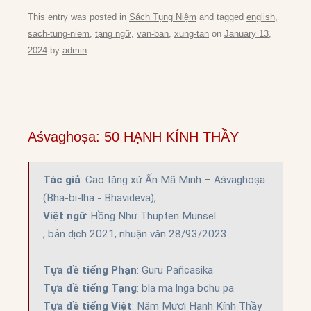
This entry was posted in
Sách Tụng Niệm
and tagged
english
,
sach-tung-niem
,
tạng ngữ
,
van-ban
,
xung-tan
on
January 13,
2024
by
admin
.
Aśvaghoṣa: 50 HẠNH KÍNH THẦY
Tác giả
: Cao tăng xứ Ấn Mã Minh – Aśvaghoṣa 
Việt ngữ
: Hồng Như Thupten Munsel

, bản dịch 2021, nhuận văn 28/93/2023

Tựa đề tiếng Phạn
Tựa đề tiếng Tạng
Tựa đề tiếng Việt
: Năm Mươi Hạnh Kính Thầy
