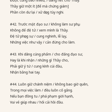
Được cúng bao nhiêu, / dâng hết cho Thầy.
Thầy giữ một ít [để mà chứng giám]
Phần còn dư lại / xử dụng tùy nghi.
#42. Trước mặt đạo sư / không làm sư phụ,
Không để đệ tử / xem mình là Thầy.
Đệ tử phụng sự / cung nghinh, lễ lạy,
Những việc như vậy / cản đừng cho làm.
#43. Khi dâng cúng phẩm / cho đấng đạo sư,
Hay là khi nhận / những gì Thầy cho,
Phải giữ ý tứ / cung kính cúi đầu,
Nhận bằng hai tay.
#44. Luôn giữ chánh niệm / không bao giờ quên,
Trong mọi việc làm / đều luôn cố gắng.
Nếu bạn đồng tu / phá phạm giới hạnh,
Vui vẻ giúp nhau / hối cải hồi đầu.