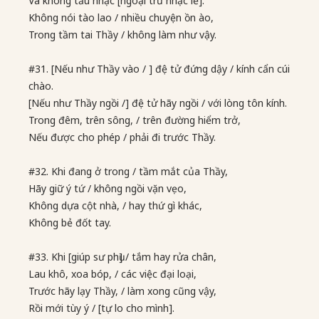
Và không tấu nhạc [ngoại trừ nhạc lễ].
Không nói tào lao / nhiều chuyện ồn ào,
Trong tầm tai Thầy / không làm như vậy.
#31. [Nếu như Thầy vào / ] đệ tử đứng dậy / kính cẩn cúi
chào.
[Nếu như Thầy ngồi /] đệ tử hãy ngồi / với lòng tôn kính.
Trong đêm, trên sông, / trên đường hiểm trở,
Nếu được cho phép / phải đi trước Thầy.
#32. Khi đang ở trong / tầm mắt của Thầy,
Hãy giữ ý tứ / không ngồi vặn vẹo,
Không dựa cột nhà, / hay thứ gì khác,
Không bẻ đốt tay.
#33. Khi [giúp sư phụ] / tắm hay rửa chân,
Lau khô, xoa bóp, / các việc đại loại,
Trước hãy lạy Thầy, / làm xong cũng vậy,
Rồi mới tùy ý / [tự lo cho mình].