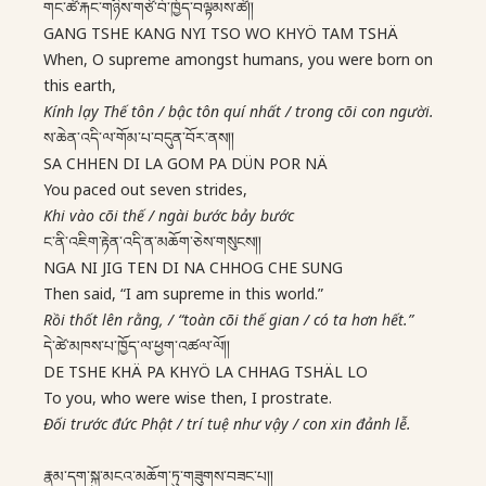
གང་ཚེ་རྐང་གཉིས་གཙོ་བོ་ཁྱོད་བལྟམས་ཚེ།།
GANG TSHE KANG NYI TSO WO KHYÖ TAM TSHÄ
When, O supreme amongst humans, you were born on
this earth,
Kính lạy Thế tôn / bậc tôn quí nhất / trong cõi con người.
ས་ཆེན་འདི་ལ་གོམ་པ་བདུན་བོར་ནས།།
SA CHHEN DI LA GOM PA DÜN POR NÄ
You paced out seven strides,
Khi vào cõi thế / ngài bước bảy bước
ང་ནི་འཇིག་རྟེན་འདི་ན་མཆོག་ཅེས་གསུངས།།
NGA NI JIG TEN DI NA CHHOG CHE SUNG
Then said, “I am supreme in this world.”
Rồi thốt lên rằng, / “toàn cõi thế gian / có ta hơn hết.”
དེ་ཚེ་མཁས་པ་ཁྱོད་ལ་ཕྱག་འཚལ་ལོ།།
DE TSHE KHÄ PA KHYÖ LA CHHAG TSHÄL LO
To you, who were wise then, I prostrate.
Đối trước đức Phật / trí tuệ như vậy / con xin đảnh lễ.
རྣམ་དག་སྐུ་མངའ་མཆོག་ཏུ་གཟུགས་བཟང་པ།།