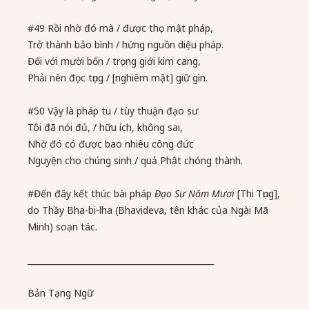
#49 Rồi nhờ đó mà / được thọ mật pháp,
Trở thành bảo bình / hứng nguồn diệu pháp.
Đối với mười bốn / trọng giới kim cang,
Phải nên đọc tụng / [nghiêm mật] giữ gìn.
#50 Vậy là pháp tu / tùy thuận đạo sư
Tôi đã nói đủ, / hữu ích, không sai,
Nhờ đó có được bao nhiêu công đức
Nguyện cho chúng sinh / quả Phật chóng thành.
#Đến đây kết thúc bài pháp
Đạo Sư Năm Mươi
[Thi Tụng],
do Thầy Bha-bi-lha (Bhavideva, tên khác của Ngài Mã
Minh) soạn tác.
_____________________________________________
Bản Tạng Ngữ