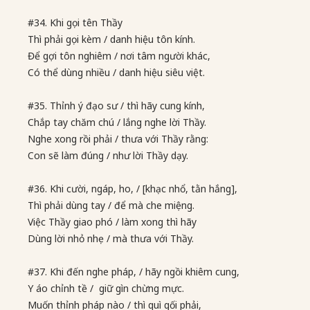
#34. Khi gọi tên Thầy
Thì phải gọi kèm / danh hiệu tôn kính.
Để gợi tôn nghiêm / nơi tâm người khác,
Có thể dùng nhiều / danh hiệu siêu việt.
#35. Thỉnh ý đạo sư / thì hãy cung kính,
Chắp tay chăm chú / lắng nghe lời Thầy.
Nghe xong rồi phải / thưa với Thầy rằng:
Con sẽ làm đúng / như lời Thầy dạy.
#36. Khi cười, ngáp, ho, / [khạc nhổ, tằn hắng],
Thì phải dùng tay / để mà che miệng.
Việc Thầy giao phó / làm xong thì hãy
Dùng lời nhỏ nhẹ / mà thưa với Thầy.
#37. Khi đến nghe pháp, / hãy ngồi khiêm cung,
Y áo chỉnh tề / giữ gìn chừng mực.
Muốn thỉnh pháp nào / thì quì gối phải,