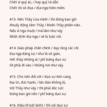
Chết vì quỷ ác, / hay quỷ tà dẫn
Chết rồi sẽ đọa / địa ngục triền miên.
#13. Nên Thầy của mình / thì đừng bao giờ
Khuấy động tâm Thầy / khiến Thầy phiền não.
Nếu vì ngu muội / mà làm như vậy
Nhất định địa ngục / sẽ bị luộc sôi.
#14. Giáo pháp chân chính / dạy rằng các cõi
Địa ngục đáng sợ / như là vô gián,
Hết thảy những ai / phỉ báng đạo sư
Sẽ phải đi vào / những nơi như vậy.
#15. Cho nên đối với / đạo sư Kim cang
Đại trí, đức hạnh, / kín đáo không lộ,
Với Thầy như vậy / thì phải dốc sức
Đừng bao giờ nên / phỉ báng đạo sư.
#16. [Nếu lỡ bất kính] / thì với đạo sư