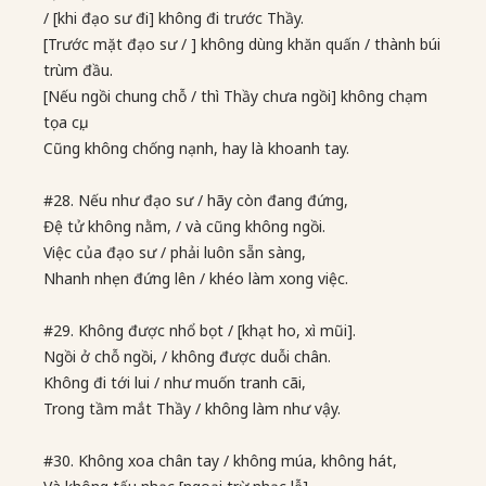
/ [khi đạo sư đi] không đi trước Thầy.
[Trước mặt đạo sư / ] không dùng khăn quấn / thành búi
trùm đầu.
[Nếu ngồi chung chỗ / thì Thầy chưa ngồi] không chạm
tọa cụ,
Cũng không chống nạnh, hay là khoanh tay.
#28. Nếu như đạo sư / hãy còn đang đứng,
Đệ tử không nằm, / và cũng không ngồi.
Việc của đạo sư / phải luôn sẵn sàng,
Nhanh nhẹn đứng lên / khéo làm xong việc.
#29. Không được nhổ bọt / [khạt ho, xì mũi].
Ngồi ở chỗ ngồi, / không được duỗi chân.
Không đi tới lui / như muốn tranh cãi,
Trong tầm mắt Thầy / không làm như vậy.
#30. Không xoa chân tay / không múa, không hát,