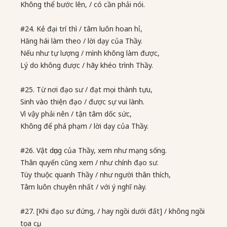
Không thể bước lên, / có cần phải nói.
#24. Kẻ đại trí thì / tâm luôn hoan hỉ,
Hăng hái làm theo / lời dạy của Thầy.
Nếu như tự lượng / mình không làm được,
Lý do không được / hãy khéo trình Thầy.
#25. Từ nơi đạo sư / đạt mọi thành tựu,
Sinh vào thiện đạo / được sự vui lành.
Vì vậy phải nên / tận tâm dốc sức,
Không để phá phạm / lời dạy của Thầy.
#26. Vật dụng của Thầy, xem như mạng sống.
Thân quyến cũng xem / như chính đạo sư.
Tùy thuộc quanh Thầy / như người thân thích,
Tâm luôn chuyên nhất / với ý nghĩ này.
#27. [Khi đạo sư đứng, / hay ngồi dưới đất] / không ngồi
tọa cụ,