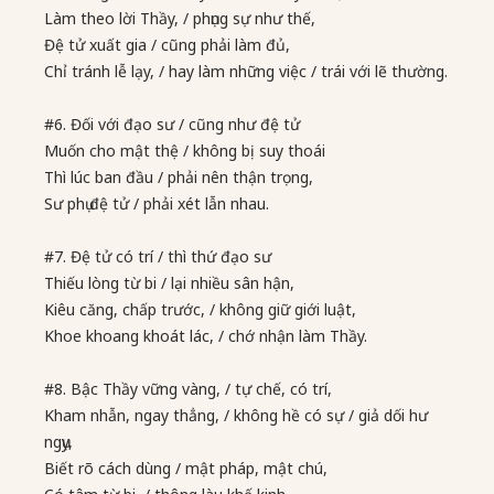
Làm theo lời Thầy, / phụng sự như thế,
Đệ tử xuất gia / cũng phải làm đủ,
Chỉ tránh lễ lạy, / hay làm những việc / trái với lẽ thường.
#6. Đối với đạo sư / cũng như đệ tử
Muốn cho mật thệ / không bị suy thoái
Thì lúc ban đầu / phải nên thận trọng,
Sư phụ đệ tử / phải xét lẫn nhau.
#7. Đệ tử có trí / thì thứ đạo sư
Thiếu lòng từ bi / lại nhiều sân hận,
Kiêu căng, chấp trước, / không giữ giới luật,
Khoe khoang khoát lác, / chớ nhận làm Thầy.
#8. Bậc Thầy vững vàng, / tự chế, có trí,
Kham nhẫn, ngay thẳng, / không hề có sự / giả dối hư
ngụy,
Biết rõ cách dùng / mật pháp, mật chú,