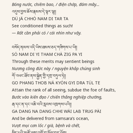
Bóng nước, chiêm bao, / điện chớp, đám mây…
འདུས་བྱས་ཆོས་རྣམས་དེ་ལྟར་ལྟ།།
DÜ JÄ CHHÖ NAM DI TAR TA
See conditioned things as such!
—
Rất cần phải có / cái nhìn như vậy.
བསོད་ནམས་འདི་ཡིས་ཐམས་ཅད་གཟིགས་པ་ཡི།།
SÖ NAM DI YI THAM CHÄ ZIG PA YI
Through these merits may sentient beings
Nương công đức này / nguyện khắp chúng sinh
གོ་འཕང་ཐོབ་ནས་སྐྱེན་གྱི་དགྲ་བཏུལ་ཏེ།།
GO PHANG THOB NÄ KYÖN GYI DRA TÜL TE
Attain the rank of all seeing, subdue the foe of faults,
Bước vào kiến đạo / chiến thắng nghiệp chướng,
རྒ་དང་ན་དང་འཆི་བའི་རླབས་འཁྲགས་པའི།།
GA DANG NA DANG CHHI WÄI LAB TRUG PÄI
And be delivered from samsara’s ocean,
Vượt mọi cơn lốc / già, bệnh và chết,
སྲིད་པའི་མཚོ་ལས་འགྲོ་བ་སྒྲོལ་བར་ཤོག།