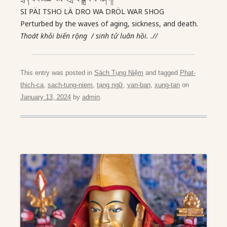
SI PÄI TSHO LÄ DRO WA DRÖL WAR SHOG
Perturbed by the waves of aging, sickness, and death.
Thoát khỏi biển rộng / sinh tử luân hồi. .//
This entry was posted in
Sách Tụng Niệm
and tagged
Phat-
thich-ca
,
sach-tung-niem
,
tạng ngữ
,
van-ban
,
xung-tan
on
January 13, 2024
by
admin
.