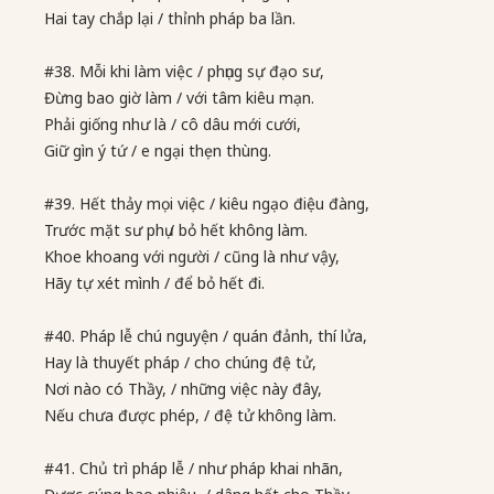
Hai tay chắp lại / thỉnh pháp ba lần.
#38. Mỗi khi làm việc / phụng sự đạo sư,
Đừng bao giờ làm / với tâm kiêu mạn.
Phải giống như là / cô dâu mới cưới,
Giữ gìn ý tứ / e ngại thẹn thùng.
#39. Hết thảy mọi việc / kiêu ngạo điệu đàng,
Trước mặt sư phụ / bỏ hết không làm.
Khoe khoang với người / cũng là như vậy,
Hãy tự xét mình / để bỏ hết đi.
#40. Pháp lễ chú nguyện / quán đảnh, thí lửa,
Hay là thuyết pháp / cho chúng đệ tử,
Nơi nào có Thầy, / những việc này đây,
Nếu chưa được phép, / đệ tử không làm.
#41. Chủ trì pháp lễ / như pháp khai nhãn,