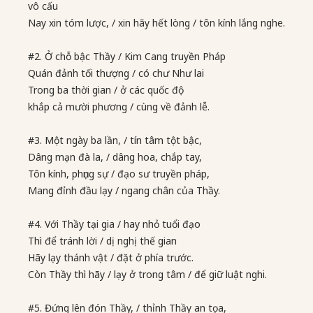
vô cấu
Nay xin tóm lược, / xin hãy hết lòng / tôn kính lắng nghe.
#2. Ở chỗ bậc Thầy / Kim Cang truyền Pháp
Quán đảnh tối thượng / có chư Như lai
Trong ba thời gian / ở các quốc độ
khắp cả mười phương / cùng về đảnh lễ.
#3. Một ngày ba lần, / tín tâm tột bậc,
Dâng mạn đà la, / dâng hoa, chắp tay,
Tôn kính, phụng sự / đạo sư truyền pháp,
Mang đỉnh đầu lạy / ngang chân của Thầy.
#4. Với Thầy tại gia / hay nhỏ tuổi đạo
Thì để tránh lời / dị nghị thế gian
Hãy lạy thánh vật / đặt ở phía trước.
Còn Thầy thì hãy / lạy ở trong tâm / để giữ luật nghi.
#5. Đứng lên đón Thầy, / thỉnh Thầy an tọa,