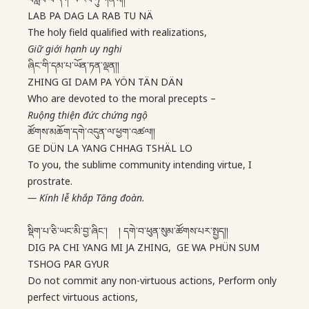
LAB PA DAG LA RAB TU NÄ
The holy field qualified with realizations,
Giữ giới hạnh uy nghi
ཞིང་གི་དམ་པ་ཡོན་ཏན་ལྡན།།
ZHING GI DAM PA YÖN TÄN DÄN
Who are devoted to the moral precepts –
Ruộng thiện đức chứng ngộ
ཚོགས་མཆོག་དགེ་འདུན་ལ་ཕྱག་འཚལ།།
GE DÜN LA YANG CHHAG TSHÄL LO
To you, the sublime community intending virtue, I
prostrate.
—
Kính lễ khắp Tăng đoàn.
སྡིག་པ་ཅི་ཡང་མི་བྱ་ཞིང་། ། དགེ་བ་ཕུན་སུམ་ཚོགས་པར་སྤྱད།།
DIG PA CHI YANG MI JA ZHING, GE WA PHÜN SUM
TSHOG PAR GYUR
Do not commit any non-virtuous actions, Perform only
perfect virtuous actions,