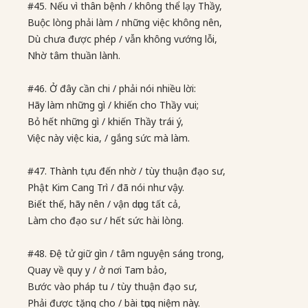
#45. Nếu vì thân bệnh / không thể lạy Thầy,
Buộc lòng phải làm / những việc không nên,
Dù chưa được phép / vẫn không vướng lỗi,
Nhờ tâm thuần lành.
#46. Ở đây cần chi / phải nói nhiều lời:
Hãy làm những gì / khiến cho Thầy vui;
Bỏ hết những gì / khiến Thầy trái ý,
Việc này việc kia, / gắng sức mà làm.
#47. Thành tựu đến nhờ / tùy thuận đạo sư,
Phật Kim Cang Trì / đã nói như vậy.
Biết thế, hãy nên / vận dụng tất cả,
Làm cho đạo sư / hết sức hài lòng.
#48. Đệ tử giữ gìn / tâm nguyện sáng trong,
Quay về quy y / ở nơi Tam bảo,
Bước vào pháp tu / tùy thuận đạo sư,
Phải được tặng cho / bài tụng niệm này.