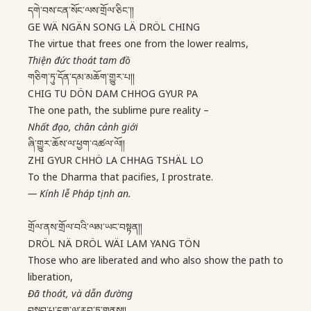
དགེ་བས་ངན་སོང་ལས་གྲོལ་ཅིང་།།
GE WÄ NGÄN SONG LÄ DRÖL CHING
The virtue that frees one from the lower realms,
Thiện đức thoát tam đồ
གཅིག་ཏུ་དོན་དམ་མཆོག་གྱུར་པ།།
CHIG TU DÖN DAM CHHOG GYUR PA
The one path, the sublime pure reality –
Nhất đạo, chân cảnh giới
ཞི་གྱུར་ཆོས་ལ་ཕྱག་འཚལ་ལོ།།
ZHI GYUR CHHÖ LA CHHAG TSHÄL LO
To the Dharma that pacifies, I prostrate.
—
Kính lễ Pháp tịnh an.
གྲོལ་ནས་གྲོལ་བའི་ལམ་ཡང་བསྟན།།
DRÖL NÄ DRÖL WÄI LAM YANG TÖN
Those who are liberated and who also show the path to
liberation,
Đã thoát, và dẫn đường
བསླབ་པ་དག་ལ་རབ་ཏུ་གནས།།