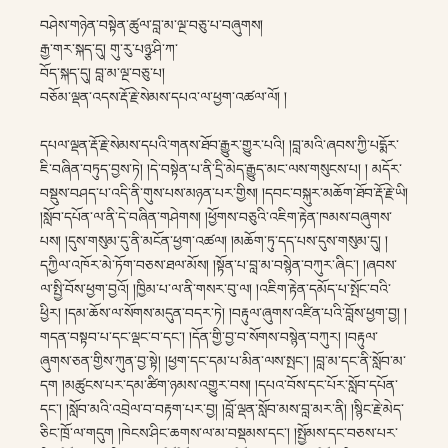
བཤེས་གཉེན་བསྟེན་ཚུལ་བླ་མ་ལྔ་བཅུ་པ་བཞུགས།
རྒྱ་གར་སྐད་དུ། གུ་རུ་པཉྩ་ཤི་ཀ་
བོད་སྐད་དུ། བླ་མ་ལྔ་བཅུ་པ།
བཅོམ་ལྡན་འདས་རྡོ་རྗེ་སེམས་དཔའ་ལ་ཕྱག་འཚལ་ལོ། །
དཔལ་ལྡན་རྡོ་རྗེ་སེམས་དཔའི་གནས་ཐོབ་རྒྱུར་གྱུར་པའི། །བླ་མའི་ཞབས་ཀྱི་པདྨོར་
ཇི་བཞིན་བཏུད་བྱས་ཏེ། །དེ་བསྟེན་པ་ནི་དྲི་མེད་རྒྱུད་མང་ལས་གསུངས་པ། ། མདོར་
བསྡུས་བཤད་པ་འདི་ནི་གུས་པས་མཉན་པར་གྱིས། །དབང་བསྐུར་མཆོག་ཐོབ་རྡོ་རྗེ་ཡི།
།སློབ་དཔོན་ལ་ནི་དེ་བཞིན་གཤེགས། །ཕྱོགས་བཅུའི་འཇིག་རྟེན་ཁམས་བཞུགས་
པས། །དུས་གསུམ་དུ་ནི་མངོན་ཕྱག་འཚལ། །མཆོག་ཏུ་དད་པས་དུས་གསུམ་དུ། །
དཀྱིལ་འཁོར་མེ་ཏོག་བཅས་ཐལ་མོས། །སྟོན་པ་བླ་མ་བསྙེན་བཀུར་ཞིང་། །ཞབས་
ལ་སྤྱི་བོས་ཕྱག་བྱའོ། །ཁྱིམ་པ་ལ་ནི་གསར་བུ་ལ། །འཇིག་རྟེན་དམོད་པ་སྤོང་བའི་
ཕྱིར། །དམ་ཆོས་ལ་སོགས་མདུན་བདར་ཏེ། །བརྟུལ་ཞུགས་འཛིན་པའི་བློས་ཕྱག་བྱ། །
གདན་བསྟབ་པ་དང་ལྡང་བ་དང་། །དོན་གྱི་བྱ་བ་སོགས་བསྙེན་བཀུར། །བརྟུལ་
ཞུགས་ཅན་གྱིས་ཀུན་བྱ་སྟེ། །ཕྱག་དང་དམ་པ་མིན་ལས་སྤང་། །བླ་མ་དང་ནི་སློབ་མ་
དག །མཚུངས་པར་དམ་ཚིག་ཉམས་འགྱུར་བས། །དཔའ་བོས་དང་པོར་སློབ་དཔོན་
དང་། །སློབ་མའི་འབྲེལ་བ་བརྟག་པར་བྱ། །བློ་ལྡན་སློབ་མས་བླ་མར་ནི། །སྙིང་རྗེ་མེད་
ཅིང་ཁྲོ་ལ་གདུག །ཁེངས་ཤིང་ཆགས་ལ་མ་བསྡམས་དང་། །སྤྱོམས་དང་བཅས་པར་