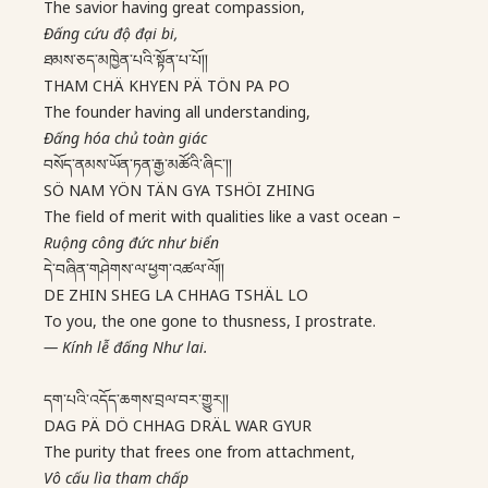
The savior having great compassion,
Đấng cứu độ đại bi,
ཐམས་ཅད་མཁྱེན་པའི་སྟོན་པ་པོ།།
THAM CHÄ KHYEN PÄ TÖN PA PO
The founder having all understanding,
Đấng hóa chủ toàn giác
བསོད་ནམས་ཡོན་ཏན་རྒྱ་མཚོའི་ཞིང་།།
SÖ NAM YÖN TÄN GYA TSHÖI ZHING
The field of merit with qualities like a vast ocean –
Ruộng công đức như biển
དེ་བཞིན་གཤེགས་ལ་ཕྱག་འཚལ་ལོ།།
DE ZHIN SHEG LA CHHAG TSHÄL LO
To you, the one gone to thusness, I prostrate.
—
Kính lễ đấng Như lai.
དག་པའི་འདོད་ཆགས་བྲལ་བར་གྱུར།།
DAG PÄ DÖ CHHAG DRÄL WAR GYUR
The purity that frees one from attachment,
Vô cấu lìa tham chấp