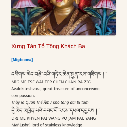
Xưng Tán Tổ Tông Khách Ba
[Migtsema]
དམིགས་མེད་བརྩེ་བའི་གཏེར་ཆེན་སྤྱན་རས་གཟིགས ། །
MIG ME TSE WÄI TER CHEN CHÄN RÄ ZIG
Avalokiteshvara, great treasure of unconceiving
compassion,
Th
ầy là Quan Thế Âm / kho tàng đại bi tâm
དྲི་མེད་མཁྱེན་པའི་དབང་པོ་འཇམ་དཔལ་དབྱངས ། །
DRI ME KHYEN PÄI WANG PO JAM PÄL YANG
Mañjushrī, lord of stainless knowledge