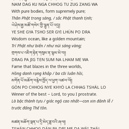
NAM DAG KU NGA CHHOG TU ZUG ZANG WA
With pure bodies, form supremely pure;
Thân Phật trong sáng, / sắc Phật thanh tịnh;
ཡེ་ཤེས་རྒྱ་མཚོ་གསེར་གྱི་ལྷུན་པོ་འདྲ།།
YE SHE GYA TSHO SER GYI LHÜN PO DRA
Wisdom ocean, like a golden mountain;
Trí Phật như biển / như núi sáng vàng;
གྲགས་པ་འཇིག་རྟེན་གསུམ་ན་ལྷམ་མེ་བ།།
DRAG PA JIG TEN SUM NA LHAM ME WA
Fame that blazes in the three worlds,
Hồng danh rạng khắp / ba cõi luân hồi,
མགོན་པོ་མཆོག་བརྙེས་ཁྱོད་ལ་ཕྱག་འཚལ་ལོ།།
GÖN PO CHHOG NYE KHYÖ LA CHHAG TSHÄL LO
Winner of the best – Lord, to you I prostrate.
Là bậc thành tựu / giác ngộ cao nhất—con xin đảnh lễ /
trước đấng Thế tôn.
མཚན་མཆོག་ལྡན་པ་དྲི་མེད་ཟླ་བའི་ཞལ།།
TSHÄN CHHOG DÄN PA DRI ME DA WÄI ZHÄL