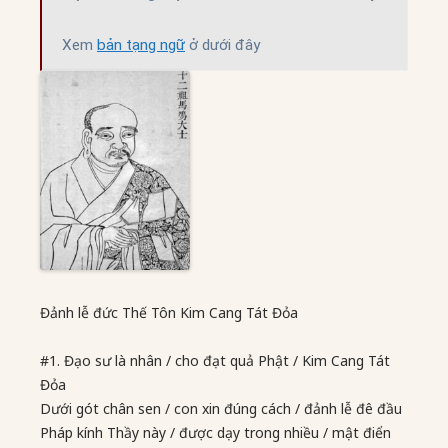
Xem 
bản tạng ngữ
 ở dưới đây
Đảnh lễ đức Thế Tôn Kim Cang Tát Đỏa
#1. Đạo sư là nhân / cho đạt quả Phật / Kim Cang Tát
Đỏa
Dưới gót chân sen / con xin đúng cách / đảnh lễ đê đầu
Pháp kính Thầy này / được dạy trong nhiều / mật điển