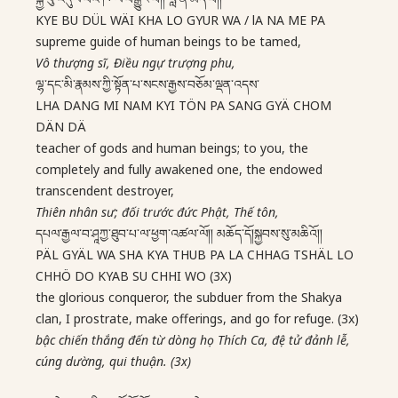
KYE BU DÜL WÄI KHA LO GYUR WA / lA NA ME PA
supreme guide of human beings to be tamed,
Vô thượng sĩ, Điều ngự trượng phu,
ལྷ་དང་མི་རྣམས་ཀྱི་སྟོན་པ་སངས་རྒྱས་བཅོམ་ལྡན་འདས་
LHA DANG MI NAM KYI TÖN PA SANG GYÄ CHOM
DÄN DÄ
teacher of gods and human beings; to you, the
completely and fully awakened one, the endowed
transcendent destroyer,
Thiên nhân sư; đối trước đức Phật, Thế tôn,
དཔལ་རྒྱལ་བ་ཤཱཀྱ་ཐུབ་པ་ལ་ཕྱག་འཚལ་ལོ།། མཆོད་དོ།སྐྱབས་སུ་མཆིའོ།།
PÄL GYÄL WA SHA KYA THUB PA LA CHHAG TSHÄL LO
CHHÖ DO KYAB SU CHHI WO (3X)
the glorious conqueror, the subduer from the Shakya
clan, I prostrate, make offerings, and go for refuge. (3x)
bậc chiến thắng đến từ dòng họ Thích Ca, đệ tử đảnh lễ,
cúng dường, qui thuận. (3x)