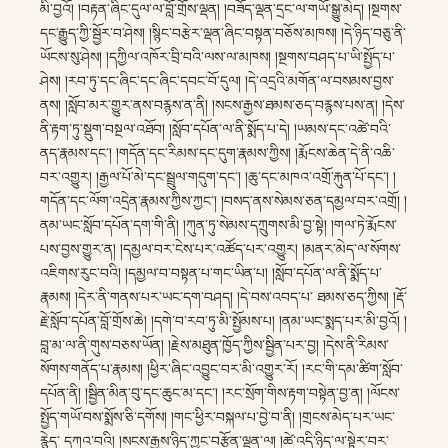
མི་བྱའོ། །བརྟན་ཞིང་དུལ་ལ་བློ་གྲོས་ལྡན། །བཟོད་ལྡན་དྲང་ལ་གཡོ་སྒྱུ་མེད། །སྔགས་
དང་རྒྱུད་ཀྱི་སྦྱོར་བ་ཤེས། །སྙིང་བརྩེར་ལྡན་ཞིང་བསྟན་བཅོས་མཁས། །དེ་ཉིད་བཅུ་ནི་
ཡོངས་སུ་ཤེས། །དཀྱིལ་འཁོར་བྲི་བའི་ལས་ལ་མཁས། །སྔགས་བཤད་པ་ཡི་སྤྱོད་པ་
ཤེས། །རབ་ཏུ་དང་ཞིང་དང་ཞིང་དབང་བོ་དུལ། །དེ་འདྲའི་མགོན་ལ་བསམས་བྱས་
ནས། །སློབ་མར་གྱུར་ནས་བརྙས་ན་ནི། །སངས་རྒྱས་ཐམས་ཅད་བརྙས་པས་ན། །དེས་
ནི་རྟག་ཏུ་སྡུག་བསྔལ་འཐོབ། །སློབ་དཔོན་ལ་ནི་སྨོད་པ་དེ། །ཡམས་དང་འཚེ་བའི་
ནད་རྣམས་དང་། །གདོན་དང་རིམས་དང་དུག་རྣམས་ཀྱིས། །རྨོངས་ཆེན་དེ་ནི་འཆི་
བར་འགྱུར། །རྒྱལ་པོ་མེ་དང་སྦྲུལ་གདུག་དང་། །ཆུ་དང་མཁའ་འགྲོ་རྐུན་པོ་དང་། །
གདོན་དང་ལོག་འདྲེན་རྣམས་ཀྱིས་ཀྱང་། །བསད་ནས་སེམས་ཅན་དམྱལ་བར་འགྲོ། །
ནམ་ཡང་སློབ་དཔོན་དག་གི་ནི། །ཀུན་ཏུ་སེམས་དཀྲུགས་མི་བྱ་སྟེ། །གལ་ཏེ་རྨོངས་
པས་བྱས་གྱུར་ན། །དམྱལ་བར་ངེས་པར་འཚོད་པར་འགྱུར། །མནར་མེད་ལ་སོགས་
འཇིགས་རུང་བའི། །དམྱལ་བ་བསྟན་པ་གང་ཡིན་པ། །སློབ་དཔོན་ལ་ནི་སྨོད་པ་
རྣམས། །དེར་ནི་གནས་པར་ཡང་དག་བཤད། །དེ་བས་འབད་པ་ ཐམས་ཅད་ཀྱིས། །རྡོ་
རྗེ་སློབ་དཔོན་བློ་གྲོས་ཆེ། །དགེ་བ་རབ་ཏུ་མི་སྤྱོམས་པ། །ནམ་ཡང་སྨད་པར་མི་བྱའོ། །
བླ་མ་ལ་ནི་གུས་བཅས་ཡོན། །རྗེས་མཐུན་ཁྱོད་ཀྱིས་སྦྱིན་པར་བྱ། །དེས་ནི་རིམས་
སོགས་གནོད་པ་རྣམས། །ཕྱིར་ཞིང་འབྱུང་བར་མི་འགྱུར་རོ། །རང་གི་དམ་ཚིག་སློབ་
དཔོན་ནི། །སྦྱིན་མིན་བུ་དང་ཆུང་མ་དང་། །རང་སྲོག་གིས་རྟག་བསྟེན་བྱ་ན། །ལོངས་
སྤྱོད་གཡོ་བས་སྨོས་ཅི་དགོས། །གང་ཕྱིར་བསྐལ་པ་བྱེ་བ་ནི། །གྲངས་མེད་པར་ཡང་
རྙེད་ དཀའ་བའི། །སངས་རྒྱས་ཉིད་ཀྱང་བརྩོན་ལྡན་ལ། །ཚེ་འདི་ཉིད་ལ་སྟེར་བར་