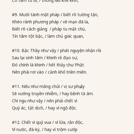
Có tâm từ bi, / thông làu khế kinh,
#9. Mười tánh mật pháp / biết rõ tường tận,
Khéo rành phương pháp / vẽ mạn đà la,
Biết rõ cách giảng / pháp tu mật chú,
Tín tâm tột bậc, / làm chủ giác quan,
#10. Bậc Thầy như vậy / phát nguyện nhận rồi
Sau lại sinh tâm / khinh rẻ đạo sư,
Đó chính là khinh / hết thảy chư Phật
Nên phải rơi vào / cảnh khổ triền miên.
#11. Nếu như mắng chửi / vị sư phụ ấy
Sẽ vướng truyền nhiễm, / hay bệnh tà ám.
Chí ngu như vậy / nên phải chết vì
Quỷ ác, tật dịch, / hay vì ngộ độc.
#12. Chết vì quỷ vua / vì lửa, rắn độc,
Vì nước, đà-kỳ, / hay vì trộm cướp