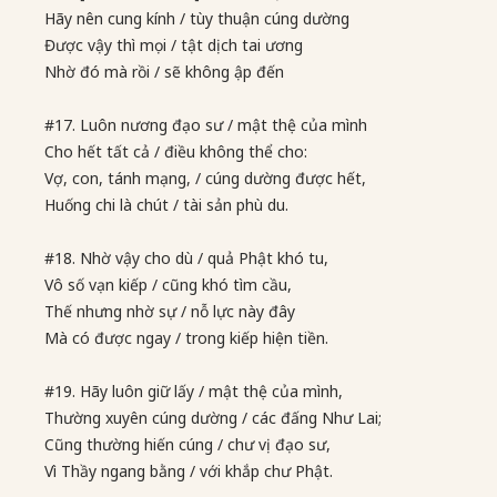
Hãy nên cung kính / tùy thuận cúng dường
Được vậy thì mọi / tật dịch tai ương
Nhờ đó mà rồi / sẽ không ập đến
#17. Luôn nương đạo sư / mật thệ của mình
Cho hết tất cả / điều không thể cho:
Vợ, con, tánh mạng, / cúng dường được hết,
Huống chi là chút / tài sản phù du.
#18. Nhờ vậy cho dù / quả Phật khó tu,
Vô số vạn kiếp / cũng khó tìm cầu,
Thế nhưng nhờ sự / nỗ lực này đây
Mà có được ngay / trong kiếp hiện tiền.
#19. Hãy luôn giữ lấy / mật thệ của mình,
Thường xuyên cúng dường / các đấng Như Lai;
Cũng thường hiến cúng / chư vị đạo sư,
Vì Thầy ngang bằng / với khắp chư Phật.