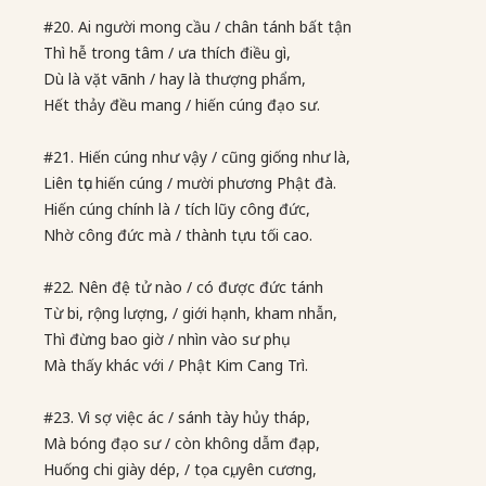
#20. Ai người mong cầu / chân tánh bất tận
Thì hễ trong tâm / ưa thích điều gì,
Dù là vặt vãnh / hay là thượng phẩm,
Hết thảy đều mang / hiến cúng đạo sư.
#21. Hiến cúng như vậy / cũng giống như là,
Liên tục hiến cúng / mười phương Phật đà.
Hiến cúng chính là / tích lũy công đức,
Nhờ công đức mà / thành tựu tối cao.
#22. Nên đệ tử nào / có được đức tánh
Từ bi, rộng lượng, / giới hạnh, kham nhẫn,
Thì đừng bao giờ / nhìn vào sư phụ
Mà thấy khác với / Phật Kim Cang Trì.
#23. Vì sợ việc ác / sánh tày hủy tháp,
Mà bóng đạo sư / còn không dẫm đạp,
Huống chi giày dép, / tọa cụ, yên cương,