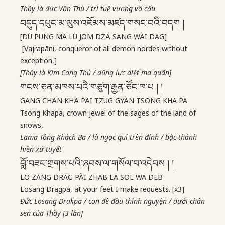
Thầy là đức Văn Thù / trí tuệ vương vô cấu
བདུད་དཔུང་མ་ལུས་འཇོམས་མཛད་གསང་བའི་བདག །
[DÜ PUNG MA LÜ JOM DZÄ SANG WÄI DAG]
[Vajrapāni, conqueror of all demon hordes without
exception,]
[Thầy là Kim Cang Thủ / dũng lực diệt ma quân]
གངས་ཅན་མཁས་པའི་གཙུག་རྒྱན་ཙོང་ཁ་པ ། །
GANG CHÄN KHÄ PÄI TZUG GYÄN TSONG KHA PA
Tsong Khapa, crown jewel of the sages of the land of
snows,
Lama Tông Khách Ba / là ngọc quí trên đỉnh / bậc thánh
hiền xứ tuyết
བློ་བཟང་གྲགས་པའི་ཞབས་ལ་གསོལ་བ་འདེབས ། །
LO ZANG DRAG PÄI ZHAB LA SOL WA DEB
Losang Dragpa, at your feet I make requests. [x3]
Đức Losang Drakpa / con đê đầu thỉnh nguyện / dưới chân
sen của Thầy [3 lần]