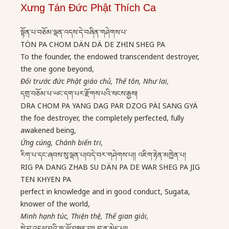
Xưng Tán Đức Phật Thích Ca
སྟོན་པ་བཅོམ་ལྡན་འདས་དེ་བཞིན་གཤེགས་པ་
TÖN PA CHOM DÄN DÄ DE ZHIN SHEG PA
To the founder, the endowed transcendent destroyer,
the one gone beyond,
Đối trước đức Phật giáo chủ, Thế tôn, Như lai,
དགྲ་བཅོམ་པ་ཡང་དག་པར་རྫོགས་པའི་སངས་རྒྱས།
DRA CHOM PA YANG DAG PAR DZOG PÄI SANG GYÄ
the foe destroyer, the completely perfected, fully
awakened being,
Ứng cúng, Chánh biến tri,
རིག་པ་དང་ཞབས་སུ་ལྡན་པ།བདེ་བར་གཤེགས་པ།། འཇིག་རྟེན་མཁྱེན་པ།
RIG PA DANG ZHAB SU DÄN PA DE WAR SHEG PA JIG
TEN KHYEN PA
perfect in knowledge and in good conduct, Sugata,
knower of the world,
Minh hạnh túc, Thiện thệ, Thế gian giải,
སྐྱེ་བུ་འདུལ་བའི་ཁ་ལོ་བསྒྱུར་བ།། བླ་ན་མེད་པ།།