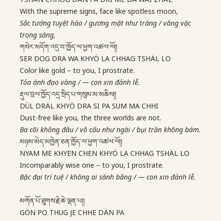
With the supreme signs, face like spotless moon,
Sắc tướng tuyệt hảo / gương mặt như trăng / vằng vặc
trong sáng,
གསེར་མདོག་འདྲ་བ་ཁྱོད་ལ་ཕྱག་འཚལ་ལོ།།
SER DOG DRA WA KHYÖ LA CHHAG TSHÄL LO
Color like gold – to you, I prostrate.
Tỏa ánh đạo vàng /
—
con xin đảnh lễ.
རྡུལ་བྲལ་ཁྱོད་འདྲ་སྲིད་པ་གསུམ་མ་མཆིས།།
DÜL DRÄL KHYÖ DRA SI PA SUM MA CHHI
Dust-free like you, the three worlds are not.
Ba cõi không đâu / vô cấu như ngài / bụi trần không bám.
མཉམ་མེད་མཁྱེན་ཅན་ཁྱོད་ལ་ཕྱག་འཚལ་ལོ།།
NYAM ME KHYEN CHEN KHYÖ LA CHHAG TSHÄL LO
Incomparably wise one – to you, I prostrate.
Bậc đại trí tuệ / không ai sánh bằng /
—
con xin đảnh lễ.
མགོན་པོ་ཐུགས་རྗེ་ཆེ་ལྡན་པ།།
GÖN PO THUG JE CHHE DÄN PA