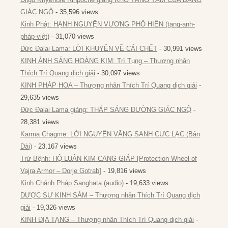
GIÁC NGỘ
- 35,596 views
Kinh Phật: HẠNH NGUYỆN VƯƠNG PHỔ HIỀN (tạng-anh-
pháp-việt)
- 31,070 views
Đức Đalai Lama: LỜI KHUYÊN VỀ CÁI CHẾT
- 30,991 views
KINH ÁNH SÁNG HOÀNG KIM: Trì Tụng – Thượng nhân
Thích Trí Quang dịch giải
- 30,097 views
KINH PHÁP HOA – Thượng nhân Thích Trí Quang dịch giải
-
29,635 views
Đức Đalai Lama giảng: THẮP SÁNG ĐƯỜNG GIÁC NGỘ
-
28,381 views
Karma Chagme: LỜI NGUYỆN VÃNG SANH CỰC LẠC (Bản
Dài)
- 23,167 views
Trừ Bệnh: HỘ LUÂN KIM CANG GIÁP [Protection Wheel of
Vajra Armor – Dorje Gotrab]
- 19,816 views
Kinh Chánh Pháp Sanghata (audio)
- 19,633 views
DƯỢC SƯ KINH SÁM – Thượng nhân Thích Trí Quang dịch
giải
- 19,326 views
KINH ĐỊA TẠNG – Thượng nhân Thích Trí Quang dịch giải
-