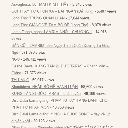
Aśvaghoṣa: 50 HẠNH KÍNH THẦY
- 3,946 views
GỌI THẦY TỪ CHỐN XA – BÀI NGẮN (Để Tụng)
- 5,497 views
Long Thọ: TRUNG QUÁN LUẬN
- 17,044 views
Long Thọ: GIẢNG VỀ TÂM BỒ ĐỀ [Long Thọ]
- 8,978 views
Lama Tsongkhapa: LAMRIM NHỎ – CHƯƠNG 1
- 14,913
views
BẢN CŨ – LAMRIM: 365 Ngày Thiền Quán Đường Tu Giác
Ngộ
- 371,870 views
NGỎ
- 249,711 views
Geshe Dawa: XƯNG TÁN 21 ĐỨC TARAS – Chánh Văn &
Giảng
- 71,575 views
THƯ MỤC
- 59,017 views
Shantideva: NHẬP BỒ ĐỀ HẠNH LUẬN
- 58,609 views
XƯNG TÁN 21 ĐỨC TARAS – chánh văn
- 49,199 views
Đức Đalai Lama giảng: PHÁP TU TÂY TẠNG DÀNH CHO
PHẬT TỬ NHẬP MÔN
- 43,768 views
Đức Đalai Lama giảng: Ý NGHĨA CUỘC SỐNG – dạy về 12
duyên khởi
- 39,125 views
Dilgo Khyentse Rinpoche giảng KHO TÀNG TÂM CỦA ĐẤNG