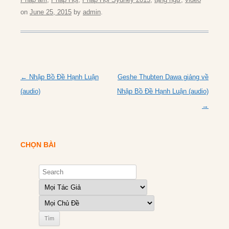
on
June 25, 2015
by
admin
.
Post
←
Nhập Bồ Đề Hạnh Luận
Geshe Thubten Dawa giảng về
navigation
(audio)
Nhập Bồ Đề Hạnh Luận (audio)
→
CHỌN BÀI