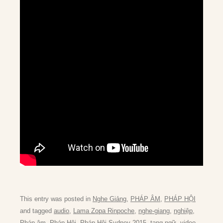
This entry was posted in
Nghe Giảng
,
PHÁP ÂM
,
PHÁP HỘI
and tagged
audio
,
Lama Zopa Rinpoche
,
nghe-giang
,
nghiệp
,
Pháp âm
,
Pháp Hội
,
Pháp Hội Sydney 2015
,
tạng ngữ
,
video