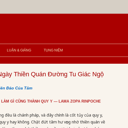
LUẬN & GIẢNG
TỤNG NIỆM
gày Thiền Quán Đường Tu Giác Ngộ
iên Đảo Của Tâm
Ì LÀM GÌ CŨNG THÀNH QUY Y — LAMA ZOPA RINPOCHE
g đều là chánh pháp, và đây chính là cốt tủy của quy y,
ễ quy y hay không. Chặt đứt tâm hư vọng nhờ thiền quán về