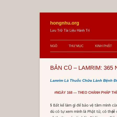
Skip
to
content
hongnhu.org
Lưu Trữ Tài Liệu Hành Trì
NGỎ
THƯ MỤC
KINH PHẬT
BẢN CŨ – LAMRIM: 365 N
Lamrim Là Thuốc Chữa Lành Bệnh Đ
#NGÀY 168 — THEO CHÁNH PHÁP TH
§ Bất kể làm gì để bảo vệ tâm mình cũn
dù có tự xem mình là Phật tử, có thọ l