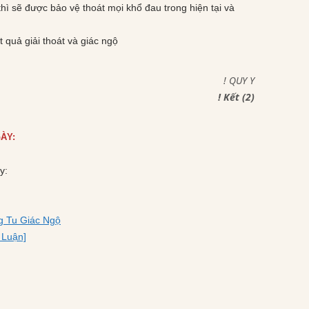
hì sẽ được bảo vệ thoát mọi khổ đau trong hiện tại và
 quả giải thoát và giác ngộ
! QUY Y
! Kết (2)
ÀY:
y:
g Tu Giác Ngộ
 Luận]