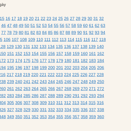
gày
15
16
17
18
19
20
21
22
23
24
25
26
27
28
29
30
31
32
46
47
48
49
50
51
52
53
54
55
56
57
58
59
60
61
62
63
77
78
79
80
81
82
83
84
85
86
87
88
89
90
91
92
93
94
5
106
107
108
109
110
111
112
113
114
115
116
117
118
128
129
130
131
132
133
134
135
136
137
138
139
140
150
151
152
153
154
155
156
157
158
159
160
161
162
172
173
174
175
176
177
178
179
180
181
182
183
184
194
195
196
197
198
199
200
201
202
203
204
205
206
216
217
218
219
220
221
222
223
224
225
226
227
228
238
239
240
241
242
243
244
245
246
247
248
249
250
260
261
262
263
264
265
266
267
268
269
270
271
272
282
283
284
285
286
287
288
289
290
291
292
293
294
304
305
306
307
308
309
310
311
312
313
314
315
316
326
327
328
329
330
331
332
333
334
335
336
337
338
348
349
350
351
352
353
354
355
356
357
358
359
360