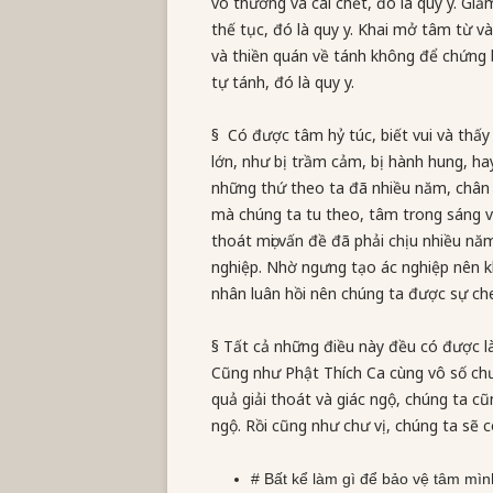
vô thường và cái chết, đó là quy y. Gi
thế tục, đó là quy y. Khai mở tâm từ và
và thiền quán về tánh không để chứng b
tự tánh, đó là quy y.
§ Có được tâm hỷ túc, biết vui và thấy
lớn, như bị trầm cảm, bị hành hung, ha
những thứ theo ta đã nhiều năm, chân 
mà chúng ta tu theo, tâm trong sáng v
thoát mọi vấn đề đã phải chịu nhiều nă
nghiệp. Nhờ ngưng tạo ác nghiệp nên kh
nhân luân hồi nên chúng ta được sự ch
§ Tất cả những điều này đều có được l
Cũng như Phật Thích Ca cùng vô số chư
quả giải thoát và giác ngộ, chúng ta cũ
ngộ. Rồi cũng như chư vị, chúng ta sẽ 
# Bất kể làm gì để bảo vệ tâm mìn