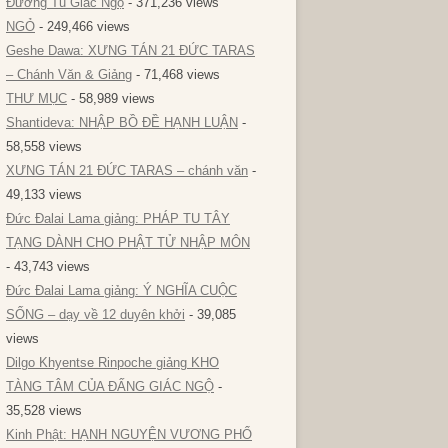
Đường Tu Giác Ngộ
- 371,236 views
NGỎ
- 249,466 views
Geshe Dawa: XƯNG TÁN 21 ĐỨC TARAS
– Chánh Văn & Giảng
- 71,468 views
THƯ MỤC
- 58,989 views
Shantideva: NHẬP BỒ ĐỀ HẠNH LUẬN
-
58,558 views
XƯNG TÁN 21 ĐỨC TARAS – chánh văn
-
49,133 views
Đức Đalai Lama giảng: PHÁP TU TÂY
TẠNG DÀNH CHO PHẬT TỬ NHẬP MÔN
- 43,743 views
Đức Đalai Lama giảng: Ý NGHĨA CUỘC
SỐNG – dạy về 12 duyên khởi
- 39,085
views
Dilgo Khyentse Rinpoche giảng KHO
TÀNG TÂM CỦA ĐẤNG GIÁC NGỘ
-
35,528 views
Kinh Phật: HẠNH NGUYỆN VƯƠNG PHỔ