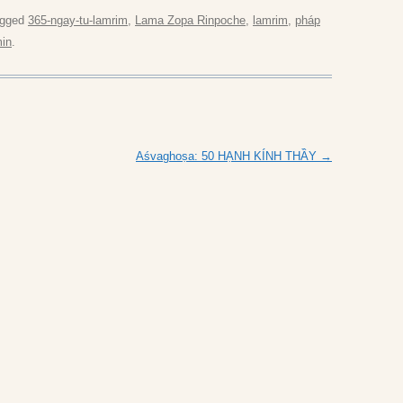
agged
365-ngay-tu-lamrim
,
Lama Zopa Rinpoche
,
lamrim
,
pháp
in
.
Aśvaghoṣa: 50 HẠNH KÍNH THẦY
→