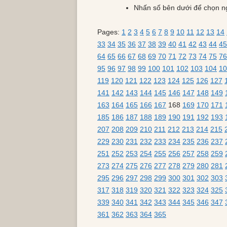
Nhấn số bên dưới để chọn n
Pages:
1
2
3
4
5
6
7
8
9
10
11
12
13
14
33
34
35
36
37
38
39
40
41
42
43
44
45
64
65
66
67
68
69
70
71
72
73
74
75
76
95
96
97
98
99
100
101
102
103
104
10
119
120
121
122
123
124
125
126
127
141
142
143
144
145
146
147
148
149
163
164
165
166
167
168
169
170
171
185
186
187
188
189
190
191
192
193
207
208
209
210
211
212
213
214
215
229
230
231
232
233
234
235
236
237
251
252
253
254
255
256
257
258
259
273
274
275
276
277
278
279
280
281
295
296
297
298
299
300
301
302
303
317
318
319
320
321
322
323
324
325
339
340
341
342
343
344
345
346
347
361
362
363
364
365