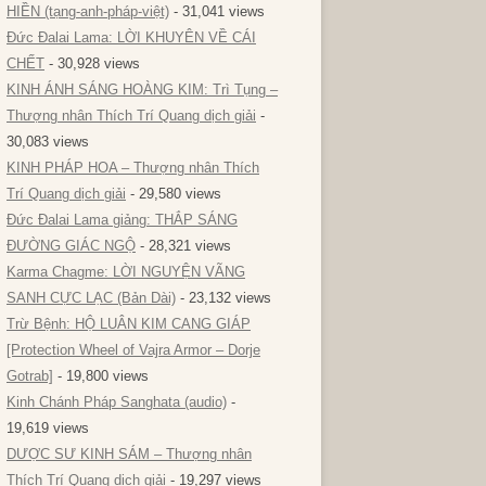
HIỀN (tạng-anh-pháp-việt)
- 31,041 views
Đức Đalai Lama: LỜI KHUYÊN VỀ CÁI
CHẾT
- 30,928 views
KINH ÁNH SÁNG HOÀNG KIM: Trì Tụng –
Thượng nhân Thích Trí Quang dịch giải
-
30,083 views
KINH PHÁP HOA – Thượng nhân Thích
Trí Quang dịch giải
- 29,580 views
Đức Đalai Lama giảng: THẮP SÁNG
ĐƯỜNG GIÁC NGỘ
- 28,321 views
Karma Chagme: LỜI NGUYỆN VÃNG
SANH CỰC LẠC (Bản Dài)
- 23,132 views
Trừ Bệnh: HỘ LUÂN KIM CANG GIÁP
[Protection Wheel of Vajra Armor – Dorje
Gotrab]
- 19,800 views
Kinh Chánh Pháp Sanghata (audio)
-
19,619 views
DƯỢC SƯ KINH SÁM – Thượng nhân
Thích Trí Quang dịch giải
- 19,297 views