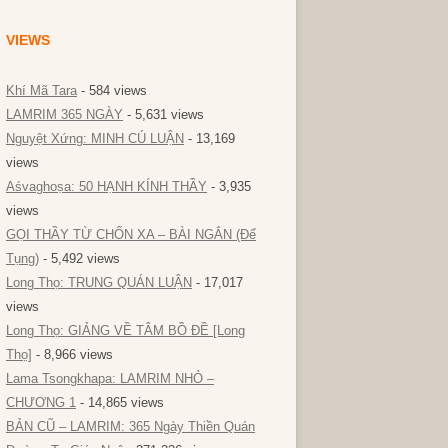
VIEWS
Khí Mã Tara
- 584 views
LAMRIM 365 NGÀY
- 5,631 views
Nguyệt Xứng: MINH CÚ LUẬN
- 13,169
views
Aśvaghoṣa: 50 HẠNH KÍNH THẦY
- 3,935
views
GỌI THẦY TỪ CHỐN XA – BÀI NGẮN (Để
Tụng)
- 5,492 views
Long Thọ: TRUNG QUÁN LUẬN
- 17,017
views
Long Thọ: GIẢNG VỀ TÂM BỒ ĐỀ [Long
Thọ]
- 8,966 views
Lama Tsongkhapa: LAMRIM NHỎ –
CHƯƠNG 1
- 14,865 views
BẢN CŨ – LAMRIM: 365 Ngày Thiền Quán