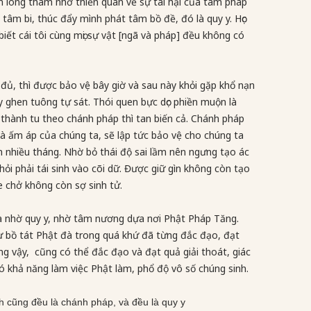
ảm lòng tham nhờ thiền quán về sự tai hại của tám pháp
 tâm bi, thúc đẩy mình phát tâm bồ đề, đó là quy y. Học
iết cái tôi cùng mọi sự vật [ngã và pháp] đều không có
 đủ, thì được bảo vệ bây giờ và sau này khỏi gặp khổ nạn
y ghen tuông tự sát. Thói quen bực dọc phiền muộn là
thành tu theo chánh pháp thì tan biến cả. Chánh pháp
à ấm áp của chúng ta, sẽ lập tức bảo vệ cho chúng ta
m nhiều tháng. Nhờ bỏ thái độ sai lầm nên ngưng tạo ác
ỏi phải tái sinh vào cõi dữ. Được giữ gìn không còn tạo
e chở không còn sợ sinh tử.
à nhờ quy y, nhờ tâm nương dựa nơi Phật Pháp Tăng.
 bồ tát Phật đà trong quá khứ đã từng đắc đạo, đạt
ng vậy, cũng có thể đắc đạo và đạt quả giải thoát, giác
có khả năng làm việc Phật làm, phổ độ vô số chúng sinh.
h cũng đều là chánh pháp, và đều là quy y