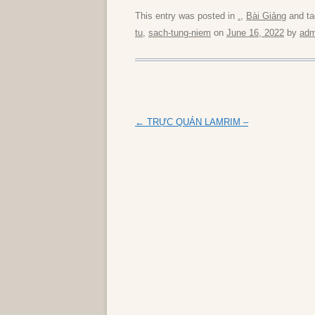
This entry was posted in
.
,
Bài Giảng
and t
tu
,
sach-tung-niem
on
June 16, 2022
by
adm
Post
←
TRỰC QUÁN LAMRIM –
navigation