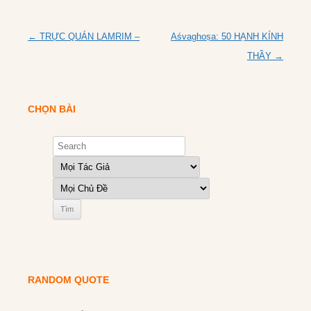
Post
←
TRỰC QUÁN LAMRIM –
Aśvaghoṣa: 50 HẠNH KÍNH
navigation
THẦY
→
CHỌN BÀI
RANDOM QUOTE