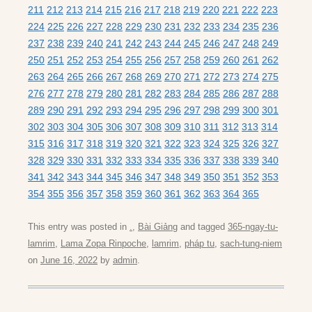
211
212
213
214
215
216
217
218
219
220
221
222
223
224
225
226
227
228
229
230
231
232
233
234
235
236
237
238
239
240
241
242
243
244
245
246
247
248
249
250
251
252
253
254
255
256
257
258
259
260
261
262
263
264
265
266
267
268
269
270
271
272
273
274
275
276
277
278
279
280
281
282
283
284
285
286
287
288
289
290
291
292
293
294
295
296
297
298
299
300
301
302
303
304
305
306
307
308
309
310
311
312
313
314
315
316
317
318
319
320
321
322
323
324
325
326
327
328
329
330
331
332
333
334
335
336
337
338
339
340
341
342
343
344
345
346
347
348
349
350
351
352
353
354
355
356
357
358
359
360
361
362
363
364
365
This entry was posted in
.
,
Bài Giảng
and tagged
365-ngay-tu-
lamrim
,
Lama Zopa Rinpoche
,
lamrim
,
pháp tu
,
sach-tung-niem
on
June 16, 2022
by
admin
.