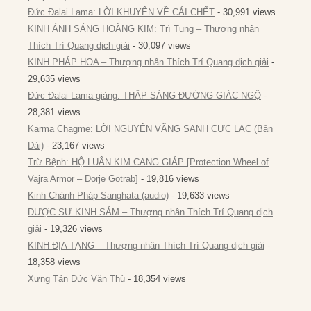
Đức Đalai Lama: LỜI KHUYÊN VỀ CÁI CHẾT
- 30,991 views
KINH ÁNH SÁNG HOÀNG KIM: Trì Tụng – Thượng nhân
Thích Trí Quang dịch giải
- 30,097 views
KINH PHÁP HOA – Thượng nhân Thích Trí Quang dịch giải
-
29,635 views
Đức Đalai Lama giảng: THẮP SÁNG ĐƯỜNG GIÁC NGỘ
-
28,381 views
Karma Chagme: LỜI NGUYỆN VÃNG SANH CỰC LẠC (Bản
Dài)
- 23,167 views
Trừ Bệnh: HỘ LUÂN KIM CANG GIÁP [Protection Wheel of
Vajra Armor – Dorje Gotrab]
- 19,816 views
Kinh Chánh Pháp Sanghata (audio)
- 19,633 views
DƯỢC SƯ KINH SÁM – Thượng nhân Thích Trí Quang dịch
giải
- 19,326 views
KINH ĐỊA TẠNG – Thượng nhân Thích Trí Quang dịch giải
-
18,358 views
Xưng Tán Đức Văn Thù
- 18,354 views