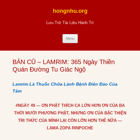
Skip
to
hongnhu.org
content
Lưu Trữ Tài Liệu Hành Trì
Menu
BẢN CŨ – LAMRIM: 365 Ngày Thiền
Quán Đường Tu Giác Ngộ
Lamrim Là Thuốc Chữa Lành Bệnh Điên Đảo Của
Tâm
#NGÀY 49 — ƠN PHẬT THÍCH CA LỚN HƠN ƠN CỦA BA
THỜI MƯỜI PHƯƠNG PHẬT, NHƯNG ƠN CỦA BẬC THIỆN
TRI THỨC CỦA MÌNH LẠI CÒN LỚN HƠN THẾ NỮA —
LAMA ZOPA RINPOCHE