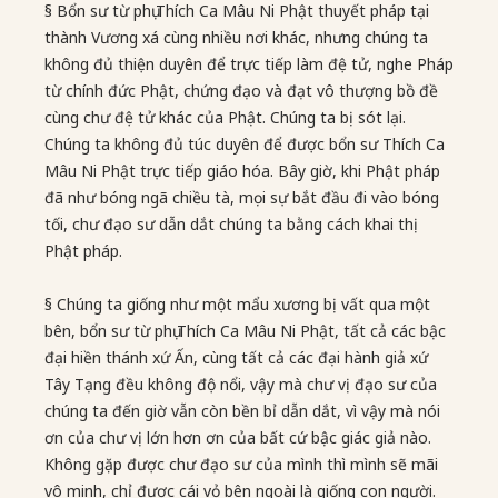
§ Bổn sư từ phụ Thích Ca Mâu Ni Phật thuyết pháp tại
thành Vương xá cùng nhiều nơi khác, nhưng chúng ta
không đủ thiện duyên để trực tiếp làm đệ tử, nghe Pháp
từ chính đức Phật, chứng đạo và đạt vô thượng bồ đề
cùng chư đệ tử khác của Phật. Chúng ta bị sót lại.
Chúng ta không đủ túc duyên để được bổn sư Thích Ca
Mâu Ni Phật trực tiếp giáo hóa. Bây giờ, khi Phật pháp
đã như bóng ngã chiều tà, mọi sự bắt đầu đi vào bóng
tối, chư đạo sư dẫn dắt chúng ta bằng cách khai thị
Phật pháp.
§ Chúng ta giống như một mẩu xương bị vất qua một
bên, bổn sư từ phụ Thích Ca Mâu Ni Phật, tất cả các bậc
đại hiền thánh xứ Ấn, cùng tất cả các đại hành giả xứ
Tây Tạng đều không độ nổi, vậy mà chư vị đạo sư của
chúng ta đến giờ vẫn còn bền bỉ dẫn dắt, vì vậy mà nói
ơn của chư vị lớn hơn ơn của bất cứ bậc giác giả nào.
Không gặp được chư đạo sư của mình thì mình sẽ mãi
vô minh, chỉ được cái vỏ bên ngoài là giống con người.