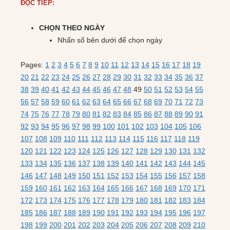
ĐỌC TIẾP:
CHỌN THEO NGÀY
Nhấn số bên dưới để chọn ngày
Pages:
1
2
3
4
5
6
7
8
9
10
11
12
13
14
15
16
17
18
19
20
21
22
23
24
25
26
27
28
29
30
31
32
33
34
35
36
37
38
39
40
41
42
43
44
45
46
47
48
49
50
51
52
53
54
55
56
57
58
59
60
61
62
63
64
65
66
67
68
69
70
71
72
73
74
75
76
77
78
79
80
81
82
83
84
85
86
87
88
89
90
91
92
93
94
95
96
97
98
99
100
101
102
103
104
105
106
107
108
109
110
111
112
113
114
115
116
117
118
119
120
121
122
123
124
125
126
127
128
129
130
131
132
133
134
135
136
137
138
139
140
141
142
143
144
145
146
147
148
149
150
151
152
153
154
155
156
157
158
159
160
161
162
163
164
165
166
167
168
169
170
171
172
173
174
175
176
177
178
179
180
181
182
183
184
185
186
187
188
189
190
191
192
193
194
195
196
197
198
199
200
201
202
203
204
205
206
207
208
209
210