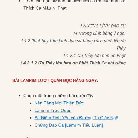
# Ơn chư đạo sư dẫn dắt lớn hơn cả ơn của bổn sư
Thích Ca Mâu Ni Phật
! NƯƠNG KÍNH ĐẠO SƯ
!4 Nương kính bằng ý nghĩ
! 4.2 Phát huy tâm kính đạo sư bằng cách nhớ đến ơn
Thầy
! 4.2.1 Ơn Thầy lớn hơn ơn Phật
! 4.2.1.2 Ơn Thầy lớn hơn ơn Phật Thích Ca nói riêng
BÀI LAMRIM LƯỚT QUÁN ĐỌC HÀNG NGÀY:
Chọn một trong những bài dưới đây:
Nền Tảng Mọi Thiện Đức
Lamrim Trực Quán
Ba Điểm Tinh Yếu của Đường Tu Giác Ngộ
Chứng Đạo Ca [Lamrim Tiểu Luận]