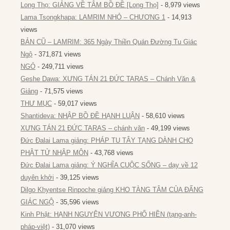
Long Thọ: GIẢNG VỀ TÂM BỒ ĐỀ [Long Thọ]
- 8,979 views
Lama Tsongkhapa: LAMRIM NHỎ – CHƯƠNG 1
- 14,913
views
BẢN CŨ – LAMRIM: 365 Ngày Thiền Quán Đường Tu Giác
Ngộ
- 371,871 views
NGỎ
- 249,711 views
Geshe Dawa: XƯNG TÁN 21 ĐỨC TARAS – Chánh Văn &
Giảng
- 71,575 views
THƯ MỤC
- 59,017 views
Shantideva: NHẬP BỒ ĐỀ HẠNH LUẬN
- 58,610 views
XƯNG TÁN 21 ĐỨC TARAS – chánh văn
- 49,199 views
Đức Đalai Lama giảng: PHÁP TU TÂY TẠNG DÀNH CHO
PHẬT TỬ NHẬP MÔN
- 43,768 views
Đức Đalai Lama giảng: Ý NGHĨA CUỘC SỐNG – dạy về 12
duyên khởi
- 39,125 views
Dilgo Khyentse Rinpoche giảng KHO TÀNG TÂM CỦA ĐẤNG
GIÁC NGỘ
- 35,596 views
Kinh Phật: HẠNH NGUYỆN VƯƠNG PHỔ HIỀN (tạng-anh-
pháp-việt)
- 31,070 views