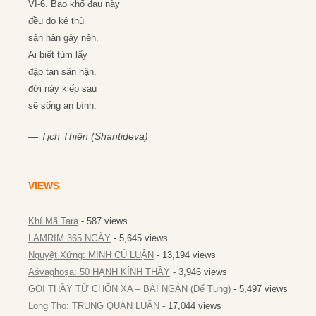
VI-6. Bao khổ đau này
đều do kẻ thù
sân hận gây nên.
Ai biết túm lấy
đập tan sân hận,
đời này kiếp sau
sẽ sống an bình.
—
Tịch Thiên (Shantideva)
VIEWS
Khí Mã Tara
- 587 views
LAMRIM 365 NGÀY
- 5,645 views
Nguyệt Xứng: MINH CÚ LUẬN
- 13,194 views
Aśvaghoṣa: 50 HẠNH KÍNH THẦY
- 3,946 views
GỌI THẦY TỪ CHỐN XA – BÀI NGẮN (Để Tụng)
- 5,497 views
Long Thọ: TRUNG QUÁN LUẬN
- 17,044 views