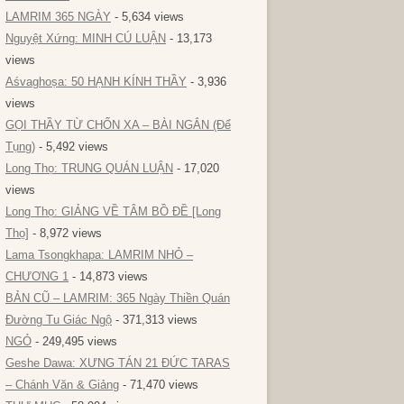
LAMRIM 365 NGÀY
- 5,634 views
Nguyệt Xứng: MINH CÚ LUẬN
- 13,173
views
Aśvaghoṣa: 50 HẠNH KÍNH THẦY
- 3,936
views
GỌI THẦY TỪ CHỐN XA – BÀI NGẮN (Để
Tụng)
- 5,492 views
Long Thọ: TRUNG QUÁN LUẬN
- 17,020
views
Long Thọ: GIẢNG VỀ TÂM BỒ ĐỀ [Long
Thọ]
- 8,972 views
Lama Tsongkhapa: LAMRIM NHỎ –
CHƯƠNG 1
- 14,873 views
BẢN CŨ – LAMRIM: 365 Ngày Thiền Quán
Đường Tu Giác Ngộ
- 371,313 views
NGỎ
- 249,495 views
Geshe Dawa: XƯNG TÁN 21 ĐỨC TARAS
– Chánh Văn & Giảng
- 71,470 views