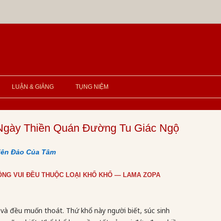
LUẬN & GIẢNG
TỤNG NIỆM
gày Thiền Quán Đường Tu Giác Ngộ
iên Đảo Của Tâm
HÔNG VUI ĐỀU THUỘC LOẠI KHỔ KHỔ — LAMA ZOPA
a và đều muốn thoát. Thứ khổ này người biết, súc sinh