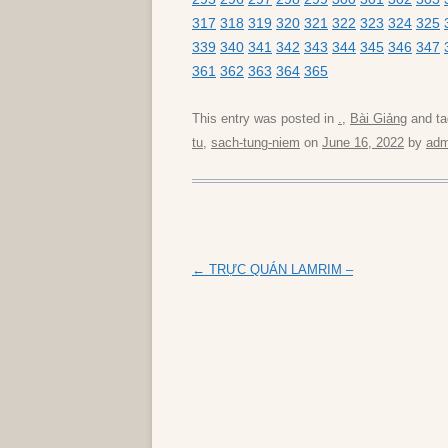
317
318
319
320
321
322
323
324
325
339
340
341
342
343
344
345
346
347
361
362
363
364
365
This entry was posted in
.
,
Bài Giảng
and t
tu
,
sach-tung-niem
on
June 16, 2022
by
adm
Post
←
TRỰC QUÁN LAMRIM –
navigation