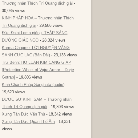
Thượng nhân Thích Trí Quang dịch giải
-
30,085 views
KINH PHÁP HOA – Thượng nhân Thích
Trí Quang dịch giải
- 29,586 views
Đức Đalai Lama giảng: THẮP SÁNG
ĐƯỜNG GIÁC NGỘ
- 28,324 views
Karma Chagme: LỜI NGUYỆN VÃNG
SANH CỰC LẠC (Bản Dài)
- 23,133 views
Trừ Bệnh: HỘ LUÂN KIM CANG GIÁP
[Protection Wheel of Vajra Armor – Dorje
Gotrab]
- 19,806 views
Kinh Chánh Pháp Sanghata (audio)
-
19,620 views
DƯỢC SƯ KINH SÁM – Thượng nhân
Thích Trí Quang dịch giải
- 19,303 views
Xưng Tán Đức Văn Thù
- 18,342 views
Xưng Tán Đức Quan Thế Âm
- 18,331
views