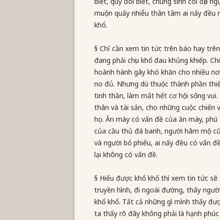
biết, quỷ đói biết, chúng sinh cõi địa 
muộn quấy nhiễu thân tâm ai nấy đều 
khổ.
§ Chỉ cần xem tin tức trên báo hay trên
đang phải chịu khổ đau khủng khiếp. Chiế
hoành hành gây khó khăn cho nhiều nơi,
no đủ. Nhưng dù thuộc thành phần thiể
tinh thần, làm mất hết cơ hội sống vui
thân và tài sản, cho những cuộc chiến
họ. Ăn mày có vấn đề của ăn mày, phú
của cầu thủ đá banh, người hâm mộ cũng
và người bỏ phiếu, ai nấy đều có vấn đ
lại không có vấn đề.
§ Hiểu được khổ khổ thì xem tin tức sẽ
truyền hình, đi ngoài đường, thấy ngườ
khổ khổ. Tất cả những gì mình thấy được
ta thấy rõ đây không phải là hạnh phúc