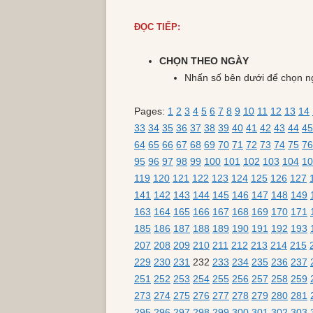
ĐỌC TIẾP:
CHỌN THEO NGÀY
Nhấn số bên dưới để chọn n
Pages:
1
2
3
4
5
6
7
8
9
10
11
12
13
14
33
34
35
36
37
38
39
40
41
42
43
44
45
64
65
66
67
68
69
70
71
72
73
74
75
76
95
96
97
98
99
100
101
102
103
104
10
119
120
121
122
123
124
125
126
127
141
142
143
144
145
146
147
148
149
163
164
165
166
167
168
169
170
171
185
186
187
188
189
190
191
192
193
207
208
209
210
211
212
213
214
215
229
230
231
232
233
234
235
236
237
251
252
253
254
255
256
257
258
259
273
274
275
276
277
278
279
280
281
295
296
297
298
299
300
301
302
303