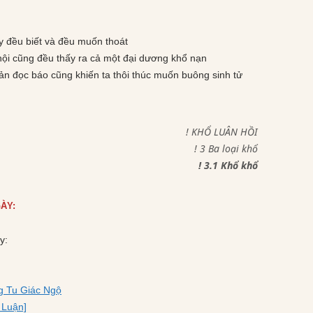
y đều biết và đều muốn thoát
hội cũng đều thấy ra cả một đại dương khổ nạn
iản đọc báo cũng khiến ta thôi thúc muốn buông sinh tử
! KHỔ LUÂN HỒI
! 3 Ba loại khổ
! 3.1 Khổ khổ
ÀY:
y:
g Tu Giác Ngộ
 Luận]