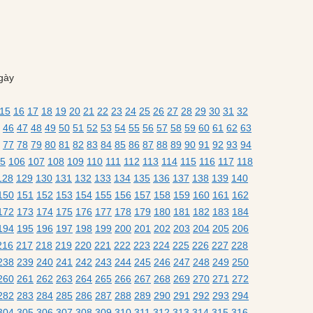
gày
15
16
17
18
19
20
21
22
23
24
25
26
27
28
29
30
31
32
46
47
48
49
50
51
52
53
54
55
56
57
58
59
60
61
62
63
77
78
79
80
81
82
83
84
85
86
87
88
89
90
91
92
93
94
5
106
107
108
109
110
111
112
113
114
115
116
117
118
128
129
130
131
132
133
134
135
136
137
138
139
140
150
151
152
153
154
155
156
157
158
159
160
161
162
172
173
174
175
176
177
178
179
180
181
182
183
184
194
195
196
197
198
199
200
201
202
203
204
205
206
216
217
218
219
220
221
222
223
224
225
226
227
228
238
239
240
241
242
243
244
245
246
247
248
249
250
260
261
262
263
264
265
266
267
268
269
270
271
272
282
283
284
285
286
287
288
289
290
291
292
293
294
304
305
306
307
308
309
310
311
312
313
314
315
316