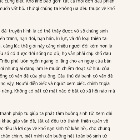
ngục cũng biết. Khổ khổ bao gồm tất cả mọi đớn đau phiền
muốn vất bỏ. Thứ gì chúng ta không ưa đều thuộc về khổ
 đài truyền hình là có thể thấy được vô số chúng sinh
n tranh, nạn đói, hạn hán, lũ lụt, và đủ loại thiên tai
 càng lúc thế giới này càng nhiều người đói kém hơn là
u số có được đời sống no đủ, họ vẫn phải chịu khổ đau
. Triệu phú luôn ngổn ngang lo lắng cho an nguy của bản
 với những ai đang lăm le muốn chiếm đoạt sở hữu của
 ông có vấn đề của phú ông. Cầu thủ đá banh có vấn đề
 vậy. Người diễn xiếc và người xem xiếc, chính trị gia
ề riêng. Không có bất cứ mặt nào ở bất cứ xã hội nào mà
 thành pháp tu giúp ta phát tâm buông sinh tử. Xem đài
i khác gặp vấn đề, tất cả đều trở thành thiền quán về
 đều là lời dạy về khổ nạn sinh tử luân hồi, cho chúng
 chân chính, biết mình cần buông hết toàn bộ sinh tử