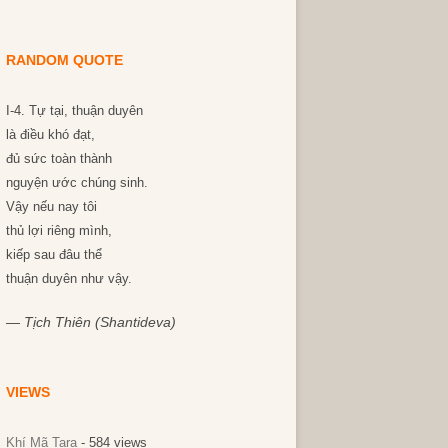
RANDOM QUOTE
I-4. Tự tại, thuận duyên
là điều khó đạt,
đủ sức toàn thành
nguyện ước chúng sinh.
Vậy nếu nay tôi
thủ lợi riêng mình,
kiếp sau đâu thể
thuận duyên như vậy.
—
Tịch Thiên (Shantideva)
VIEWS
Khí Mã Tara
- 584 views