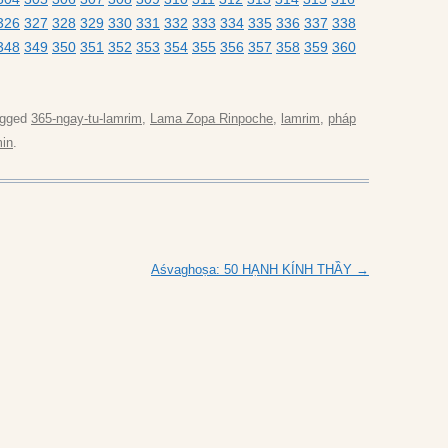
326
327
328
329
330
331
332
333
334
335
336
337
338
348
349
350
351
352
353
354
355
356
357
358
359
360
agged
365-ngay-tu-lamrim
,
Lama Zopa Rinpoche
,
lamrim
,
pháp
in
.
Aśvaghoṣa: 50 HẠNH KÍNH THẦY
→