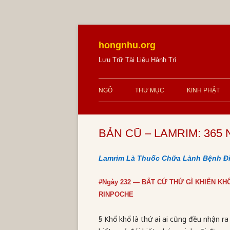
Skip
to
content
hongnhu.org
Lưu Trữ Tài Liệu Hành Trì
NGỎ
THƯ MỤC
KINH PHẬT
BẢN CŨ – LAMRIM: 365 N
Lamrim Là Thuốc Chữa Lành Bệnh Đ
#Ngày 232 — BẤT CỨ THỨ GÌ KHIẾN K
RINPOCHE
§ Khổ khổ là thứ ai ai cũng đều nhận r