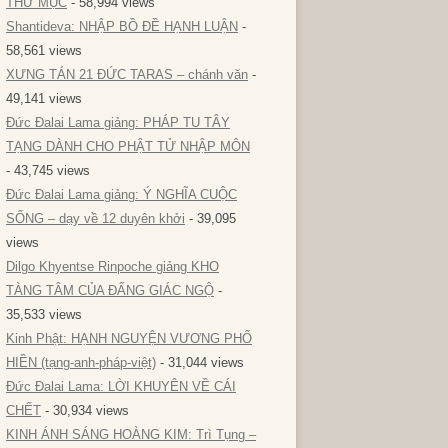
THƯ MỤC
- 58,994 views
Shantideva: NHẬP BỒ ĐỀ HẠNH LUẬN
-
58,561 views
XƯNG TÁN 21 ĐỨC TARAS – chánh văn
-
49,141 views
Đức Đalai Lama giảng: PHÁP TU TÂY
TẠNG DÀNH CHO PHẬT TỬ NHẬP MÔN
- 43,745 views
Đức Đalai Lama giảng: Ý NGHĨA CUỘC
SỐNG – dạy về 12 duyên khởi
- 39,095
views
Dilgo Khyentse Rinpoche giảng KHO
TÀNG TÂM CỦA ĐẤNG GIÁC NGỘ
-
35,533 views
Kinh Phật: HẠNH NGUYỆN VƯƠNG PHỔ
HIỀN (tạng-anh-pháp-việt)
- 31,044 views
Đức Đalai Lama: LỜI KHUYÊN VỀ CÁI
CHẾT
- 30,934 views
KINH ÁNH SÁNG HOÀNG KIM: Trì Tụng –