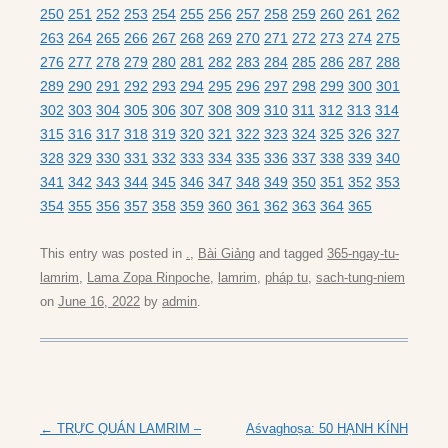
250
251
252
253
254
255
256
257
258
259
260
261
262
263
264
265
266
267
268
269
270
271
272
273
274
275
276
277
278
279
280
281
282
283
284
285
286
287
288
289
290
291
292
293
294
295
296
297
298
299
300
301
302
303
304
305
306
307
308
309
310
311
312
313
314
315
316
317
318
319
320
321
322
323
324
325
326
327
328
329
330
331
332
333
334
335
336
337
338
339
340
341
342
343
344
345
346
347
348
349
350
351
352
353
354
355
356
357
358
359
360
361
362
363
364
365
This entry was posted in
.
,
Bài Giảng
and tagged
365-ngay-tu-
lamrim
,
Lama Zopa Rinpoche
,
lamrim
,
pháp tu
,
sach-tung-niem
on
June 16, 2022
by
admin
.
Post
←
TRỰC QUÁN LAMRIM –
Aśvaghoṣa: 50 HẠNH KÍNH