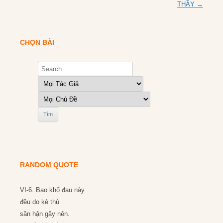
navigation
THẦY
→
CHỌN BÀI
RANDOM QUOTE
VI-6. Bao khổ đau này
đều do kẻ thù
sân hận gây nên.