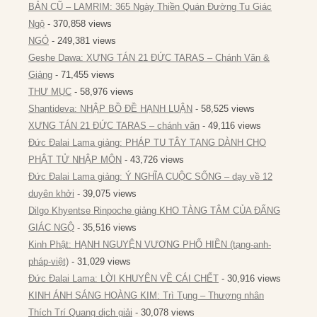
BẢN CŨ – LAMRIM: 365 Ngày Thiền Quán Đường Tu Giác
Ngộ
- 370,858 views
NGỎ
- 249,381 views
Geshe Dawa: XƯNG TÁN 21 ĐỨC TARAS – Chánh Văn &
Giảng
- 71,455 views
THƯ MỤC
- 58,976 views
Shantideva: NHẬP BỒ ĐỀ HẠNH LUẬN
- 58,525 views
XƯNG TÁN 21 ĐỨC TARAS – chánh văn
- 49,116 views
Đức Đalai Lama giảng: PHÁP TU TÂY TẠNG DÀNH CHO
PHẬT TỬ NHẬP MÔN
- 43,726 views
Đức Đalai Lama giảng: Ý NGHĨA CUỘC SỐNG – dạy về 12
duyên khởi
- 39,075 views
Dilgo Khyentse Rinpoche giảng KHO TÀNG TÂM CỦA ĐẤNG
GIÁC NGỘ
- 35,516 views
Kinh Phật: HẠNH NGUYỆN VƯƠNG PHỔ HIỀN (tạng-anh-
pháp-việt)
- 31,029 views
Đức Đalai Lama: LỜI KHUYÊN VỀ CÁI CHẾT
- 30,916 views
KINH ÁNH SÁNG HOÀNG KIM: Trì Tụng – Thượng nhân
Thích Trí Quang dịch giải
- 30,078 views