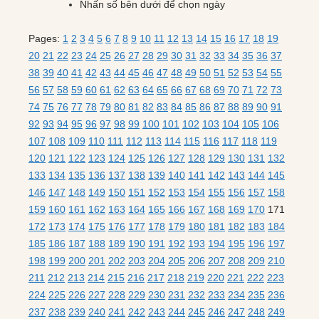
Nhấn số bên dưới để chọn ngày
Pages:
1
2
3
4
5
6
7
8
9
10
11
12
13
14
15
16
17
18
19
20
21
22
23
24
25
26
27
28
29
30
31
32
33
34
35
36
37
38
39
40
41
42
43
44
45
46
47
48
49
50
51
52
53
54
55
56
57
58
59
60
61
62
63
64
65
66
67
68
69
70
71
72
73
74
75
76
77
78
79
80
81
82
83
84
85
86
87
88
89
90
91
92
93
94
95
96
97
98
99
100
101
102
103
104
105
106
107
108
109
110
111
112
113
114
115
116
117
118
119
120
121
122
123
124
125
126
127
128
129
130
131
132
133
134
135
136
137
138
139
140
141
142
143
144
145
146
147
148
149
150
151
152
153
154
155
156
157
158
159
160
161
162
163
164
165
166
167
168
169
170
171
172
173
174
175
176
177
178
179
180
181
182
183
184
185
186
187
188
189
190
191
192
193
194
195
196
197
198
199
200
201
202
203
204
205
206
207
208
209
210
211
212
213
214
215
216
217
218
219
220
221
222
223
224
225
226
227
228
229
230
231
232
233
234
235
236
237
238
239
240
241
242
243
244
245
246
247
248
249