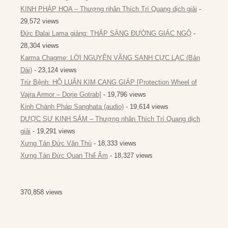
KINH PHÁP HOA – Thượng nhân Thích Trí Quang dịch giải
-
29,572 views
Đức Đalai Lama giảng: THẮP SÁNG ĐƯỜNG GIÁC NGỘ
-
28,304 views
Karma Chagme: LỜI NGUYỆN VÃNG SANH CỰC LẠC (Bản
Dài)
- 23,124 views
Trừ Bệnh: HỘ LUÂN KIM CANG GIÁP [Protection Wheel of
Vajra Armor – Dorje Gotrab]
- 19,796 views
Kinh Chánh Pháp Sanghata (audio)
- 19,614 views
DƯỢC SƯ KINH SÁM – Thượng nhân Thích Trí Quang dịch
giải
- 19,291 views
Xưng Tán Đức Văn Thù
- 18,333 views
Xưng Tán Đức Quan Thế Âm
- 18,327 views
370,858 views