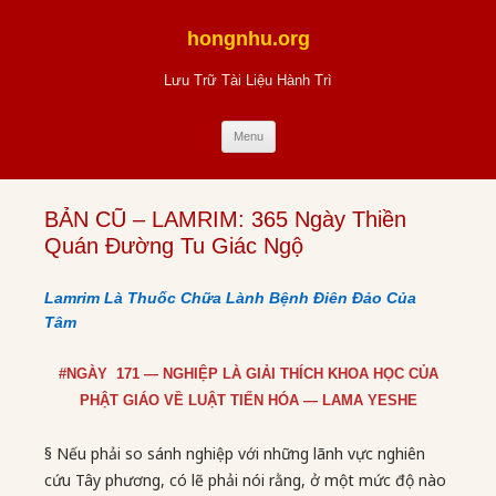
Skip
to
hongnhu.org
content
Lưu Trữ Tài Liệu Hành Trì
Menu
BẢN CŨ – LAMRIM: 365 Ngày Thiền
Quán Đường Tu Giác Ngộ
Lamrim Là Thuốc Chữa Lành Bệnh Điên Đảo Của
Tâm
#NGÀY 171 — NGHIỆP LÀ GIẢI THÍCH KHOA HỌC CỦA
PHẬT GIÁO VỀ LUẬT TIẾN HÓA — LAMA YESHE
§ Nếu phải so sánh nghiệp với những lãnh vực nghiên
cứu Tây phương, có lẽ phải nói rằng, ở một mức độ nào