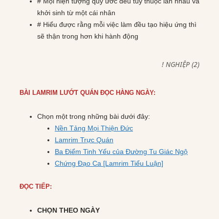
# Mọi hiện tượng quy ước đều tùy thuộc lẫn nhau và
khởi sinh từ một cái nhân
# Hiểu được rằng mỗi việc làm đều tạo hiệu ứng thì
sẽ thận trong hơn khi hành động
! NGHIỆP (2)
BÀI LAMRIM LƯỚT QUÁN ĐỌC HÀNG NGÀY:
Chọn một trong những bài dưới đây:
Nền Tảng Mọi Thiện Đức
Lamrim Trực Quán
Ba Điểm Tinh Yếu của Đường Tu Giác Ngộ
Chứng Đạo Ca [Lamrim Tiểu Luận]
ĐỌC TIẾP:
CHỌN THEO NGÀY