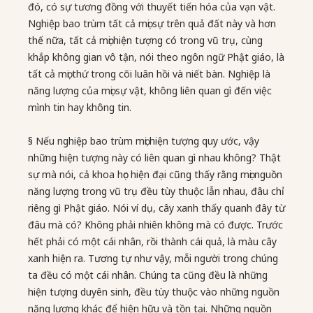
đó, có sự tương đồng với thuyết tiến hóa của vạn vật.
Nghiệp bao trùm tất cả mọi sự trên quả đất này và hơn
thế nữa, tất cả mọi hiện tượng có trong vũ trụ, cùng
khắp không gian vô tận, nói theo ngôn ngữ Phật giáo, là
tất cả mọi thứ trong cõi luân hồi và niết bàn. Nghiệp là
năng lượng của mọi sự vật, không liên quan gì đến việc
mình tin hay không tin.
§ Nếu nghiệp bao trùm mọi hiện tượng quy ước, vậy
những hiện tượng này có liên quan gì nhau không? Thật
sự mà nói, cả khoa học hiện đại cũng thấy rằng mọi nguồn
năng lượng trong vũ trụ đều tùy thuộc lẫn nhau, đâu chỉ
riêng gì Phật giáo. Nói ví dụ, cây xanh thấy quanh đây từ
đâu mà có? Không phải nhiên không mà có được. Trước
hết phải có một cái nhân, rồi thành cái quả, là màu cây
xanh hiện ra. Tương tự như vậy, mỗi người trong chúng
ta đều có một cái nhân. Chúng ta cũng đều là những
hiện tượng duyên sinh, đều tùy thuộc vào những nguồn
năng lượng khác để hiện hữu và tồn tại. Những nguồn