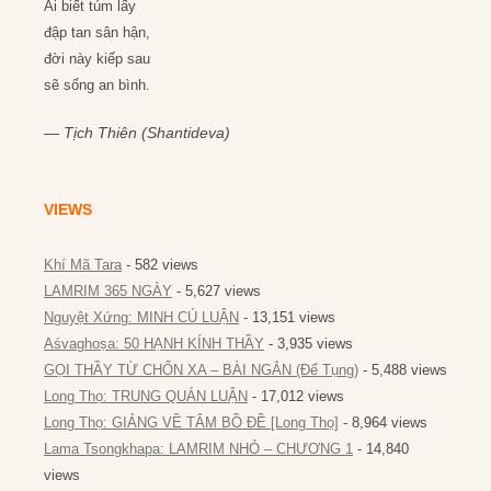
Ai biết túm lấy
đập tan sân hận,
đời này kiếp sau
sẽ sống an bình.
—
Tịch Thiên (Shantideva)
VIEWS
Khí Mã Tara
- 582 views
LAMRIM 365 NGÀY
- 5,627 views
Nguyệt Xứng: MINH CÚ LUẬN
- 13,151 views
Aśvaghoṣa: 50 HẠNH KÍNH THẦY
- 3,935 views
GỌI THẦY TỪ CHỐN XA – BÀI NGẮN (Để Tụng)
- 5,488 views
Long Thọ: TRUNG QUÁN LUẬN
- 17,012 views
Long Thọ: GIẢNG VỀ TÂM BỒ ĐỀ [Long Thọ]
- 8,964 views
Lama Tsongkhapa: LAMRIM NHỎ – CHƯƠNG 1
- 14,840
views