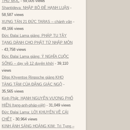
THƯ MỤC
- 59,005 views
Shantideva: NHẬP BỒ ĐỀ HẠNH LUẬN
-
58,587 views
XƯNG TÁN 21 ĐỨC TARAS – chánh văn
-
49,166 views
Đức Đalai Lama giảng: PHÁP TU TÂY
TẠNG DÀNH CHO PHẬT TỬ NHẬP MÔN
- 43,758 views
Đức Đalai Lama giảng: Ý NGHĨA CUỘC
SỐNG – dạy về 12 duyên khởi
- 39,110
views
Dilgo Khyentse Rinpoche giảng KHO
TÀNG TÂM CỦA ĐẤNG GIÁC NGỘ
-
35,565 views
Kinh Phật: HẠNH NGUYỆN VƯƠNG PHỔ
HIỀN (tạng-anh-pháp-việt)
- 31,049 views
Đức Đalai Lama: LỜI KHUYÊN VỀ CÁI
CHẾT
- 30,964 views
KINH ÁNH SÁNG HOÀNG KIM: Trì Tụng –