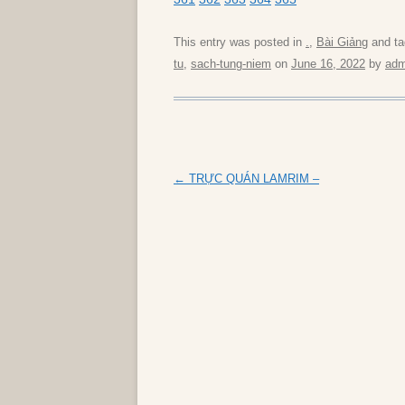
This entry was posted in
.
,
Bài Giảng
and t
tu
,
sach-tung-niem
on
June 16, 2022
by
adm
Post
←
TRỰC QUÁN LAMRIM –
navigation