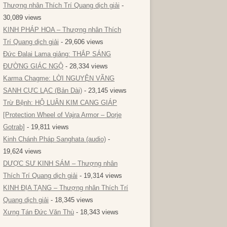
Thượng nhân Thích Trí Quang dịch giải
-
30,089 views
KINH PHÁP HOA – Thượng nhân Thích
Trí Quang dịch giải
- 29,606 views
Đức Đalai Lama giảng: THẮP SÁNG
ĐƯỜNG GIÁC NGỘ
- 28,334 views
Karma Chagme: LỜI NGUYỆN VÃNG
SANH CỰC LẠC (Bản Dài)
- 23,145 views
Trừ Bệnh: HỘ LUÂN KIM CANG GIÁP
[Protection Wheel of Vajra Armor – Dorje
Gotrab]
- 19,811 views
Kinh Chánh Pháp Sanghata (audio)
-
19,624 views
DƯỢC SƯ KINH SÁM – Thượng nhân
Thích Trí Quang dịch giải
- 19,314 views
KINH ĐỊA TẠNG – Thượng nhân Thích Trí
Quang dịch giải
- 18,345 views
Xưng Tán Đức Văn Thù
- 18,343 views