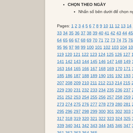
CHỌN THEO NGÀY
Nhấn số bên dưới để chọn n
Pages:
1
2
3
4
5
6
7
8
9
10
11
12
13
14
33
34
35
36
37
38
39
40
41
42
43
44
45
64
65
66
67
68
69
70
71
72
73
74
75
76
95
96
97
98
99
100
101
102
103
104
10
119
120
121
122
123
124
125
126
127
141
142
143
144
145
146
147
148
149
163
164
165
166
167
168
169
170
171
185
186
187
188
189
190
191
192
193
207
208
209
210
211
212
213
214
215
229
230
231
232
233
234
235
236
237
251
252
253
254
255
256
257
258
259
273
274
275
276
277
278
279
280
281
295
296
297
298
299
300
301
302
303
317
318
319
320
321
322
323
324
325
339
340
341
342
343
344
345
346
347
361
362
363
364
365