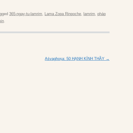
agged
365-ngay-tu-lamrim
,
Lama Zopa Rinpoche
,
lamrim
,
pháp
in
.
Aśvaghoṣa: 50 HẠNH KÍNH THẦY
→