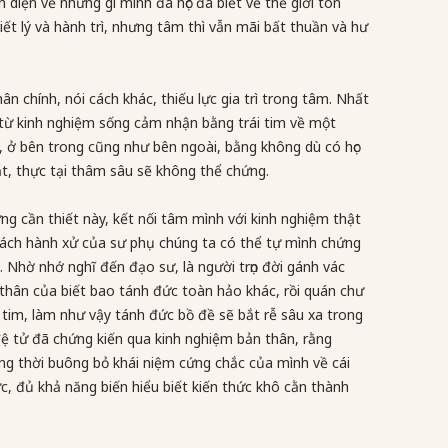
 diện về những gì mình đã học đã biết về thế giới tôn
riết lý và hành trì, nhưng tâm thì vẫn mãi bất thuần và hư
n chính, nói cách khác, thiếu lực gia trì trong tâm. Nhất
từ kinh nghiệm sống cảm nhận bằng trái tim về một
c, ở bên trong cũng như bên ngoài, bằng không dù có học
t, thực tại thâm sâu sẽ không thể chứng.
g cần thiết này, kết nối tâm mình với kinh nghiệm thật
 cách hành xử của sư phụ chúng ta có thể tự mình chứng
 gì. Nhờ nhớ nghĩ đến đạo sư, là người trọn đời gánh vác
 thân của biết bao tánh đức toàn hảo khác, rồi quán chư
tim, làm như vậy tánh đức bồ đề sẽ bắt rễ sâu xa trong
đệ tử đã chứng kiến qua kinh nghiệm bản thân, rằng
ng thời buông bỏ khái niệm cứng chắc của mình về cái
ức, đủ khả năng biến hiểu biết kiến thức khô cằn thành