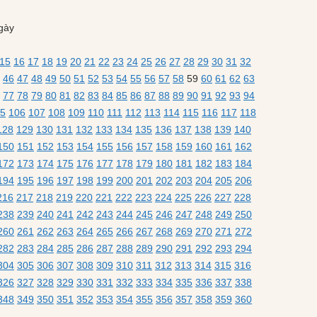
gày
15
16
17
18
19
20
21
22
23
24
25
26
27
28
29
30
31
32
46
47
48
49
50
51
52
53
54
55
56
57
58
59
60
61
62
63
77
78
79
80
81
82
83
84
85
86
87
88
89
90
91
92
93
94
5
106
107
108
109
110
111
112
113
114
115
116
117
118
128
129
130
131
132
133
134
135
136
137
138
139
140
150
151
152
153
154
155
156
157
158
159
160
161
162
172
173
174
175
176
177
178
179
180
181
182
183
184
194
195
196
197
198
199
200
201
202
203
204
205
206
216
217
218
219
220
221
222
223
224
225
226
227
228
238
239
240
241
242
243
244
245
246
247
248
249
250
260
261
262
263
264
265
266
267
268
269
270
271
272
282
283
284
285
286
287
288
289
290
291
292
293
294
304
305
306
307
308
309
310
311
312
313
314
315
316
326
327
328
329
330
331
332
333
334
335
336
337
338
348
349
350
351
352
353
354
355
356
357
358
359
360