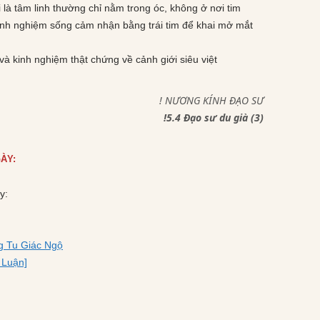
 là tâm linh thường chỉ nằm trong óc, không ở nơi tim
 kinh nghiệm sống cảm nhận bằng trái tim để khai mở mắt
 và kinh nghiệm thật chứng về cảnh giới siêu việt
! NƯƠNG KÍNH ĐẠO SƯ
!5.4 Đạo sư du già (3)
ÀY:
y:
g Tu Giác Ngộ
 Luận]