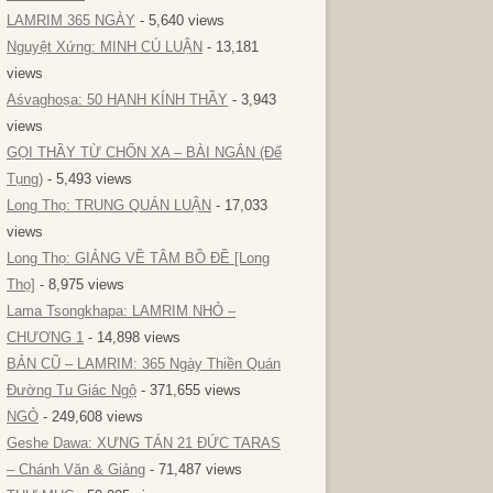
LAMRIM 365 NGÀY
- 5,640 views
Nguyệt Xứng: MINH CÚ LUẬN
- 13,181
views
Aśvaghoṣa: 50 HẠNH KÍNH THẦY
- 3,943
views
GỌI THẦY TỪ CHỐN XA – BÀI NGẮN (Để
Tụng)
- 5,493 views
Long Thọ: TRUNG QUÁN LUẬN
- 17,033
views
Long Thọ: GIẢNG VỀ TÂM BỒ ĐỀ [Long
Thọ]
- 8,975 views
Lama Tsongkhapa: LAMRIM NHỎ –
CHƯƠNG 1
- 14,898 views
BẢN CŨ – LAMRIM: 365 Ngày Thiền Quán
Đường Tu Giác Ngộ
- 371,655 views
NGỎ
- 249,608 views
Geshe Dawa: XƯNG TÁN 21 ĐỨC TARAS
– Chánh Văn & Giảng
- 71,487 views