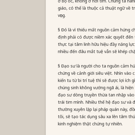
ở bộ óc, không ở nơi tim. Chúng ta hãnh
giáo, có thể là thuộc cả thuật ngữ về t
vọng.
§ Đó là vì thiếu mất nguồn cảm hứng châ
định phải có được niềm xác quyết đến 
thực tại tâm linh hữu hiệu đầy năng lự
nhiều đến đâu mắt tuệ vẫn sẽ khép chặ
§ Đạo sư là người cho ta nguồn cảm hứn
chứng về cảnh giới siêu việt. Nhìn vào
kiến tu từ bi trí tuệ thì sẽ được lợi ích
chúng sinh không vướng ngã ái, là hiện
đạo sư dòng truyền thừa tan nhập vào 
trái tim mình. Nhiều thế hệ đạo sư và 
thường xuyên lặp lại pháp quán này, đồ
tôi, sẽ tạo tác dụng sâu xa lên tâm th
kinh nghiệm thật chứng tự nhiên.