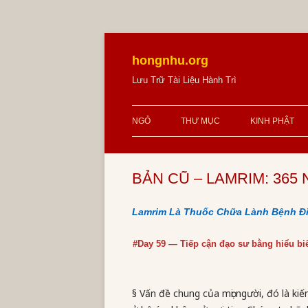
Skip
to
content
hongnhu.org
Lưu Trữ Tài Liệu Hành Trì
NGỎ
THƯ MỤC
KINH PHẬT
BẢN CŨ – LAMRIM: 365 N
Lamrim Là Thuốc Chữa Lành Bệnh Đ
#Day 59 — Tiếp cận đạo sư bằng hiểu bi
§ Vấn đề chung của mọi người, đó là kiế