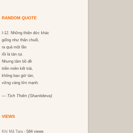
RANDOM QUOTE
I-12. Những thiện đức khác
giống như thân chuối,
ra quả một lần
rồi là tàn rụi.
Nhưng tâm bồ đề
triền miên kết trái,
không bao giờ tàn,
vững vàng lớn mạnh.
—
Tịch Thiên (Shantideva)
VIEWS
Khí Mã Tara
- 584 views