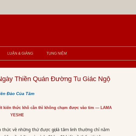
LUẬN & GIẢNG
TỤNG NIỆM
gày Thiền Quán Đường Tu Giác Ngộ
iên Đảo Của Tâm
ết kiến thức khô cằn thì không chạm được vào tim — LAMA
YESHE
n thức về những thứ được gọi là tâm linh thường chỉ nằm