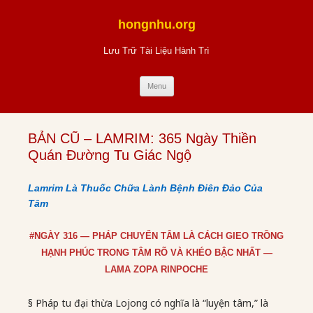
Skip
to
hongnhu.org
content
Lưu Trữ Tài Liệu Hành Trì
Menu
BẢN CŨ – LAMRIM: 365 Ngày Thiền
Quán Đường Tu Giác Ngộ
Lamrim Là Thuốc Chữa Lành Bệnh Điên Đảo Của
Tâm
#NGÀY 316 — PHÁP CHUYỂN TÂM LÀ CÁCH GIEO TRỒNG
HẠNH PHÚC TRONG TÂM RÕ VÀ KHÉO BẬC NHẤT —
LAMA ZOPA RINPOCHE
§ Pháp tu đại thừa Lojong có nghĩa là “luyện tâm,” là