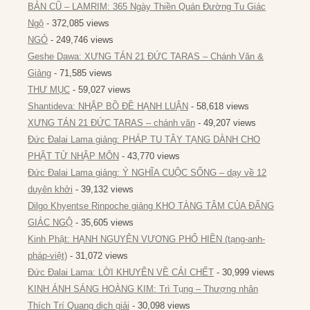
BẢN CŨ – LAMRIM: 365 Ngày Thiền Quán Đường Tu Giác
Ngộ
- 372,085 views
NGỎ
- 249,746 views
Geshe Dawa: XƯNG TÁN 21 ĐỨC TARAS – Chánh Văn &
Giảng
- 71,585 views
THƯ MỤC
- 59,027 views
Shantideva: NHẬP BỒ ĐỀ HẠNH LUẬN
- 58,618 views
XƯNG TÁN 21 ĐỨC TARAS – chánh văn
- 49,207 views
Đức Đalai Lama giảng: PHÁP TU TÂY TẠNG DÀNH CHO
PHẬT TỬ NHẬP MÔN
- 43,770 views
Đức Đalai Lama giảng: Ý NGHĨA CUỘC SỐNG – dạy về 12
duyên khởi
- 39,132 views
Dilgo Khyentse Rinpoche giảng KHO TÀNG TÂM CỦA ĐẤNG
GIÁC NGỘ
- 35,605 views
Kinh Phật: HẠNH NGUYỆN VƯƠNG PHỔ HIỀN (tạng-anh-
pháp-việt)
- 31,072 views
Đức Đalai Lama: LỜI KHUYÊN VỀ CÁI CHẾT
- 30,999 views
KINH ÁNH SÁNG HOÀNG KIM: Trì Tụng – Thượng nhân
Thích Trí Quang dịch giải
- 30,098 views