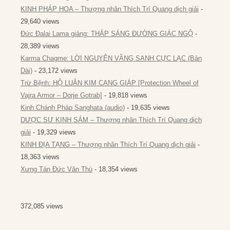
KINH PHÁP HOA – Thượng nhân Thích Trí Quang dịch giải
-
29,640 views
Đức Đalai Lama giảng: THẮP SÁNG ĐƯỜNG GIÁC NGỘ
-
28,389 views
Karma Chagme: LỜI NGUYỆN VÃNG SANH CỰC LẠC (Bản
Dài)
- 23,172 views
Trừ Bệnh: HỘ LUÂN KIM CANG GIÁP [Protection Wheel of
Vajra Armor – Dorje Gotrab]
- 19,818 views
Kinh Chánh Pháp Sanghata (audio)
- 19,635 views
DƯỢC SƯ KINH SÁM – Thượng nhân Thích Trí Quang dịch
giải
- 19,329 views
KINH ĐỊA TẠNG – Thượng nhân Thích Trí Quang dịch giải
-
18,363 views
Xưng Tán Đức Văn Thù
- 18,354 views
372,085 views