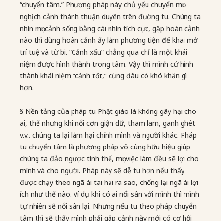
“chuyển tâm.” Phương pháp này chủ yếu chuyển mọi
nghịch cảnh thành thuận duyên trên đường tu. Chúng ta
nhìn mọi cảnh sống bằng cái nhìn tích cực, gặp hoàn cảnh
nào thì dùng hoàn cảnh ấy làm phương tiện để khai mở
trí tuệ và từ bi. “Cảnh xấu” chẳng qua chỉ là một khái
niệm được hình thành trong tâm. Vậy thì mình cứ hình
thành khái niệm “cảnh tốt,” cũng đâu có khó khăn gì
hơn.
§ Nền tảng của pháp tu Phật giáo là không gây hại cho
ai, thế nhưng khi nổi cơn giận dữ, tham lam, ganh ghét
v.v.. chúng ta lại làm hại chính mình và người khác. Pháp
tu chuyển tâm là phương pháp vô cùng hữu hiệu giúp
chúng ta đảo ngược tình thế, mọi việc làm đều sẽ lợi cho
mình và cho người. Pháp này sẽ dễ tu hơn nếu thấy
được chạy theo ngã ái tai hại ra sao, chống lại ngã ái lợi
ích như thế nào. Ví dụ khi có ai nổi sân với mình thì mình
tự nhiên sẽ nổi sân lại. Nhưng nếu tu theo pháp chuyển
tâm thì sẽ thấy mình phải gặp cảnh này mới có cơ hội