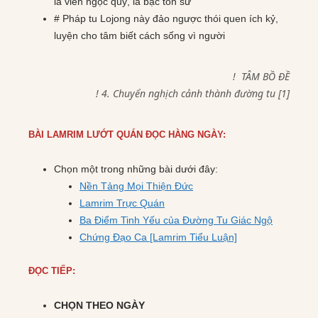
là viên ngọc quý, là bậc tôn sư
# Pháp tu Lojong này đảo ngược thói quen ích kỷ,
luyện cho tâm biết cách sống vì người
! TÂM BỒ ĐỀ
! 4. Chuyển nghịch cảnh thành đường tu [1]
BÀI LAMRIM LƯỚT QUÁN ĐỌC HÀNG NGÀY:
Chọn một trong những bài dưới đây:
Nền Tảng Mọi Thiện Đức
Lamrim Trực Quán
Ba Điểm Tinh Yếu của Đường Tu Giác Ngộ
Chứng Đạo Ca [Lamrim Tiểu Luận]
ĐỌC TIẾP:
CHỌN THEO NGÀY