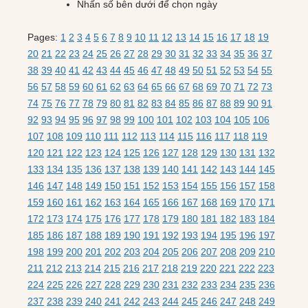
Nhấn số bên dưới để chọn ngày
Pages:
1
2
3
4
5
6
7
8
9
10
11
12
13
14
15
16
17
18
19
20
21
22
23
24
25
26
27
28
29
30
31
32
33
34
35
36
37
38
39
40
41
42
43
44
45
46
47
48
49
50
51
52
53
54
55
56
57
58
59
60
61
62
63
64
65
66
67
68
69
70
71
72
73
74
75
76
77
78
79
80
81
82
83
84
85
86
87
88
89
90
91
92
93
94
95
96
97
98
99
100
101
102
103
104
105
106
107
108
109
110
111
112
113
114
115
116
117
118
119
120
121
122
123
124
125
126
127
128
129
130
131
132
133
134
135
136
137
138
139
140
141
142
143
144
145
146
147
148
149
150
151
152
153
154
155
156
157
158
159
160
161
162
163
164
165
166
167
168
169
170
171
172
173
174
175
176
177
178
179
180
181
182
183
184
185
186
187
188
189
190
191
192
193
194
195
196
197
198
199
200
201
202
203
204
205
206
207
208
209
210
211
212
213
214
215
216
217
218
219
220
221
222
223
224
225
226
227
228
229
230
231
232
233
234
235
236
237
238
239
240
241
242
243
244
245
246
247
248
249