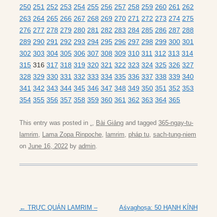
250
251
252
253
254
255
256
257
258
259
260
261
262
263
264
265
266
267
268
269
270
271
272
273
274
275
276
277
278
279
280
281
282
283
284
285
286
287
288
289
290
291
292
293
294
295
296
297
298
299
300
301
302
303
304
305
306
307
308
309
310
311
312
313
314
315
316
317
318
319
320
321
322
323
324
325
326
327
328
329
330
331
332
333
334
335
336
337
338
339
340
341
342
343
344
345
346
347
348
349
350
351
352
353
354
355
356
357
358
359
360
361
362
363
364
365
This entry was posted in
.
,
Bài Giảng
and tagged
365-ngay-tu-
lamrim
,
Lama Zopa Rinpoche
,
lamrim
,
pháp tu
,
sach-tung-niem
on
June 16, 2022
by
admin
.
Post
←
TRỰC QUÁN LAMRIM –
Aśvaghoṣa: 50 HẠNH KÍNH