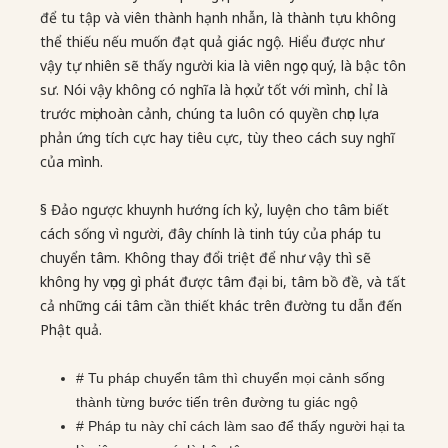
để tu tập và viên thành hạnh nhẫn, là thành tựu không
thể thiếu nếu muốn đạt quả giác ngộ. Hiểu được như
vậy tự nhiên sẽ thấy người kia là viên ngọc quý, là bậc tôn
sư. Nói vậy không có nghĩa là họ xử tốt với mình, chỉ là
trước mọi hoàn cảnh, chúng ta luôn có quyền chọn lựa
phản ứng tích cực hay tiêu cực, tùy theo cách suy nghĩ
của mình.
§ Đảo ngược khuynh hướng ích kỷ, luyện cho tâm biết
cách sống vì người, đây chính là tinh túy của pháp tu
chuyển tâm. Không thay đổi triệt để như vậy thì sẽ
không hy vọng gì phát được tâm đại bi, tâm bồ đề, và tất
cả những cái tâm cần thiết khác trên đường tu dẫn đến
Phật quả.
# Tu pháp chuyển tâm thì chuyển mọi cảnh sống
thành từng bước tiến trên đường tu giác ngộ
# Pháp tu này chỉ cách làm sao để thấy người hại ta