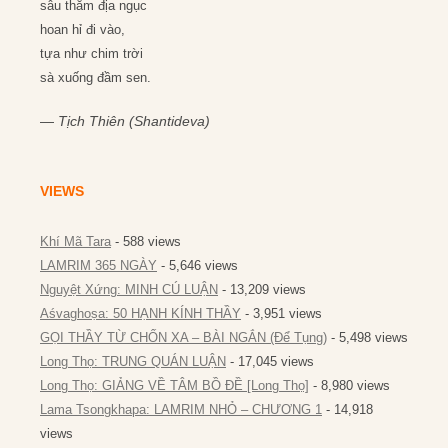
sâu thẳm địa ngục
hoan hỉ đi vào,
tựa như chim trời
sà xuống đầm sen.
—
Tịch Thiên (Shantideva)
VIEWS
Khí Mã Tara
- 588 views
LAMRIM 365 NGÀY
- 5,646 views
Nguyệt Xứng: MINH CÚ LUẬN
- 13,209 views
Aśvaghoṣa: 50 HẠNH KÍNH THẦY
- 3,951 views
GỌI THẦY TỪ CHỐN XA – BÀI NGẮN (Để Tụng)
- 5,498 views
Long Thọ: TRUNG QUÁN LUẬN
- 17,045 views
Long Thọ: GIẢNG VỀ TÂM BỒ ĐỀ [Long Thọ]
- 8,980 views
Lama Tsongkhapa: LAMRIM NHỎ – CHƯƠNG 1
- 14,918
views