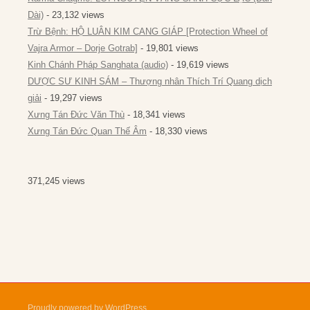
Dài)
- 23,132 views
Trừ Bệnh: HỘ LUÂN KIM CANG GIÁP [Protection Wheel of
Vajra Armor – Dorje Gotrab]
- 19,801 views
Kinh Chánh Pháp Sanghata (audio)
- 19,619 views
DƯỢC SƯ KINH SÁM – Thượng nhân Thích Trí Quang dịch
giải
- 19,297 views
Xưng Tán Đức Văn Thù
- 18,341 views
Xưng Tán Đức Quan Thế Âm
- 18,330 views
371,245 views
Proudly powered by WordPress