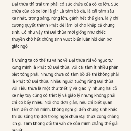
Đại thừa thì trái tim phải có sức chứa của cỗ xe lớn. Sức
chứa của cỗ xe lớn là gì? Là tâm bồ đề, là cái tâm sâu
xa nhất, trong sáng, rộng lớn, gánh hết thế gian, là ý chí
cương quyết thành Phật để làm lợi cho khắp cả chúng
sinh. Có như vậy thì Đại thừa mới giống như chiếc
thuyền chở hết chúng sinh vượt biển luân hồi đến bờ
giác ngộ.
§ Chúng ta có thể tu và học về Đại thừa rồi vỗ ngực tự
xưng mình là Phật tử Đại thừa, với cái tâm ít nhiều phân
biệt tông phái. Nhưng chưa có tâm bồ đề thì không phải
là Phật tử Đại thừa. Nhiều người tưởng rằng Đại thừa
với Tiểu thừa là một thứ triết lý và giáo lý, nhưng hai cỗ
xe này tuy cũng có triết lý và giáo lý nhưng không phải
chỉ có bấy nhiêu. Nói cho đơn giản, nếu chỉ biết quan
tâm đến chính mình, không nghĩ gì đến chúng sinh khác
thì dù sống trọn đời trong ngôi chùa Đại thừa cũng chẳng
ích gì. Tâm không đổi thì vấn đề của mình chẳng thể giải
quyết.