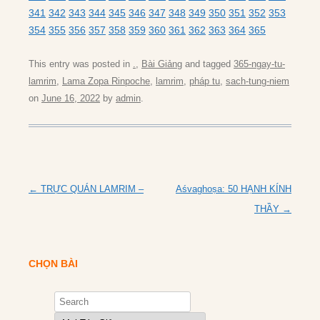
341
342
343
344
345
346
347
348
349
350
351
352
353
354
355
356
357
358
359
360
361
362
363
364
365
This entry was posted in
.
,
Bài Giảng
and tagged
365-ngay-tu-
lamrim
,
Lama Zopa Rinpoche
,
lamrim
,
pháp tu
,
sach-tung-niem
on
June 16, 2022
by
admin
.
Post
←
TRỰC QUÁN LAMRIM –
Aśvaghoṣa: 50 HẠNH KÍNH
navigation
THẦY
→
CHỌN BÀI