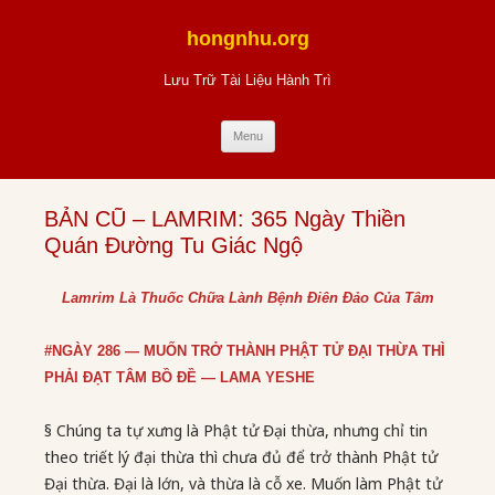
Skip
to
hongnhu.org
content
Lưu Trữ Tài Liệu Hành Trì
Menu
BẢN CŨ – LAMRIM: 365 Ngày Thiền
Quán Đường Tu Giác Ngộ
Lamrim Là Thuốc Chữa Lành Bệnh Điên Đảo Của Tâm
#NGÀY 286 — MUỐN TRỞ THÀNH PHẬT TỬ ĐẠI THỪA THÌ
PHẢI ĐẠT TÂM BỒ ĐỀ — LAMA YESHE
§ Chúng ta tự xưng là Phật tử Đại thừa, nhưng chỉ tin
theo triết lý đại thừa thì chưa đủ để trở thành Phật tử
Đại thừa. Đại là lớn, và thừa là cỗ xe. Muốn làm Phật tử