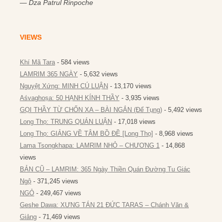
—
Dza Patrul Rinpoche
VIEWS
Khí Mã Tara
- 584 views
LAMRIM 365 NGÀY
- 5,632 views
Nguyệt Xứng: MINH CÚ LUẬN
- 13,170 views
Aśvaghoṣa: 50 HẠNH KÍNH THẦY
- 3,935 views
GỌI THẦY TỪ CHỐN XA – BÀI NGẮN (Để Tụng)
- 5,492 views
Long Thọ: TRUNG QUÁN LUẬN
- 17,018 views
Long Thọ: GIẢNG VỀ TÂM BỒ ĐỀ [Long Thọ]
- 8,968 views
Lama Tsongkhapa: LAMRIM NHỎ – CHƯƠNG 1
- 14,868
views
BẢN CŨ – LAMRIM: 365 Ngày Thiền Quán Đường Tu Giác
Ngộ
- 371,245 views
NGỎ
- 249,467 views
Geshe Dawa: XƯNG TÁN 21 ĐỨC TARAS – Chánh Văn &
Giảng
- 71,469 views