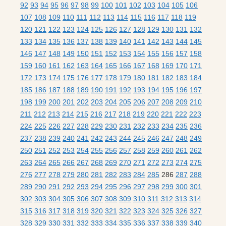
92
93
94
95
96
97
98
99
100
101
102
103
104
105
106
107
108
109
110
111
112
113
114
115
116
117
118
119
120
121
122
123
124
125
126
127
128
129
130
131
132
133
134
135
136
137
138
139
140
141
142
143
144
145
146
147
148
149
150
151
152
153
154
155
156
157
158
159
160
161
162
163
164
165
166
167
168
169
170
171
172
173
174
175
176
177
178
179
180
181
182
183
184
185
186
187
188
189
190
191
192
193
194
195
196
197
198
199
200
201
202
203
204
205
206
207
208
209
210
211
212
213
214
215
216
217
218
219
220
221
222
223
224
225
226
227
228
229
230
231
232
233
234
235
236
237
238
239
240
241
242
243
244
245
246
247
248
249
250
251
252
253
254
255
256
257
258
259
260
261
262
263
264
265
266
267
268
269
270
271
272
273
274
275
276
277
278
279
280
281
282
283
284
285
286
287
288
289
290
291
292
293
294
295
296
297
298
299
300
301
302
303
304
305
306
307
308
309
310
311
312
313
314
315
316
317
318
319
320
321
322
323
324
325
326
327
328
329
330
331
332
333
334
335
336
337
338
339
340