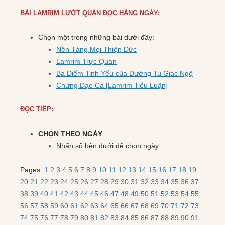
BÀI LAMRIM LƯỚT QUÁN ĐỌC HÀNG NGÀY:
Chọn một trong những bài dưới đây:
Nền Tảng Mọi Thiện Đức
Lamrim Trực Quán
Ba Điểm Tinh Yếu của Đường Tu Giác Ngộ
Chứng Đạo Ca [Lamrim Tiểu Luận]
ĐỌC TIẾP:
CHỌN THEO NGÀY
Nhấn số bên dưới để chọn ngày
Pages:
1
2
3
4
5
6
7
8
9
10
11
12
13
14
15
16
17
18
19
20
21
22
23
24
25
26
27
28
29
30
31
32
33
34
35
36
37
38
39
40
41
42
43
44
45
46
47
48
49
50
51
52
53
54
55
56
57
58
59
60
61
62
63
64
65
66
67
68
69
70
71
72
73
74
75
76
77
78
79
80
81
82
83
84
85
86
87
88
89
90
91