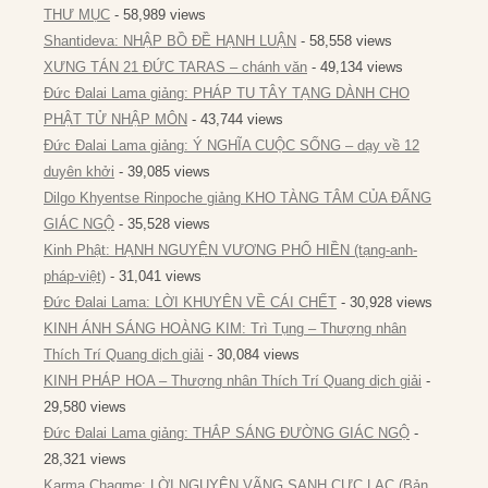
THƯ MỤC
- 58,989 views
Shantideva: NHẬP BỒ ĐỀ HẠNH LUẬN
- 58,558 views
XƯNG TÁN 21 ĐỨC TARAS – chánh văn
- 49,134 views
Đức Đalai Lama giảng: PHÁP TU TÂY TẠNG DÀNH CHO
PHẬT TỬ NHẬP MÔN
- 43,744 views
Đức Đalai Lama giảng: Ý NGHĨA CUỘC SỐNG – dạy về 12
duyên khởi
- 39,085 views
Dilgo Khyentse Rinpoche giảng KHO TÀNG TÂM CỦA ĐẤNG
GIÁC NGỘ
- 35,528 views
Kinh Phật: HẠNH NGUYỆN VƯƠNG PHỔ HIỀN (tạng-anh-
pháp-việt)
- 31,041 views
Đức Đalai Lama: LỜI KHUYÊN VỀ CÁI CHẾT
- 30,928 views
KINH ÁNH SÁNG HOÀNG KIM: Trì Tụng – Thượng nhân
Thích Trí Quang dịch giải
- 30,084 views
KINH PHÁP HOA – Thượng nhân Thích Trí Quang dịch giải
-
29,580 views
Đức Đalai Lama giảng: THẮP SÁNG ĐƯỜNG GIÁC NGỘ
-
28,321 views
Karma Chagme: LỜI NGUYỆN VÃNG SANH CỰC LẠC (Bản