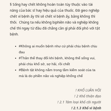
§ Sống hay chết không hoàn toàn tùy thuộc vào tài
năng của bác sĩ hay hiệu quả của thuốc. Đã gieo nghiệp
chết vì bệnh ấy thì sẽ chết vì bệnh ấy, bằng không thì
thôi. Chúng ta nếu không bị phiền não và nghiệp khống
chế thì ngay từ đầu đã chẳng cần gì phải đối phó với tật
bệnh.
#Không ai muốn bệnh như cứ phải chịu bệnh chịu
đau
#Thân thể thay đổi khi bệnh, không thể sống vui,
phải chịu khổ sở, sợ hãi, rồi chết
#Bệnh tật không nằm trong tầm kiểm soát của ta
mà là do phiền não và nghiệp khống chế
! KHỔ LUÂN HỒI
! 2 Khổ thiện đạo
! 2.1 Tám loại khổ cõi người
! 2.1.3 Khổ vì bệnh