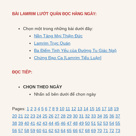
BÀI LAMRIM LƯỚT QUÁN ĐỌC HÀNG NGÀY:
Chọn một trong những bài dưới đây:
Nền Tảng Mọi Thiện Đức
Lamrim Trực Quán
Ba Điểm Tinh Yếu của Đường Tu Giác Ngộ
Chứng Đạo Ca [Lamrim Tiểu Luận]
ĐỌC TIẾP:
CHỌN THEO NGÀY
Nhấn số bên dưới để chọn ngày
Pages:
1
2
3
4
5
6
7
8
9
10
11
12
13
14
15
16
17
18
19
20
21
22
23
24
25
26
27
28
29
30
31
32
33
34
35
36
37
38
39
40
41
42
43
44
45
46
47
48
49
50
51
52
53
54
55
56
57
58
59
60
61
62
63
64
65
66
67
68
69
70
71
72
73