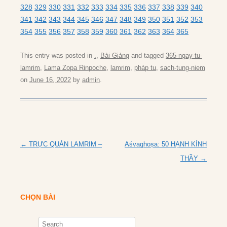
328
329
330
331
332
333
334
335
336
337
338
339
340
341
342
343
344
345
346
347
348
349
350
351
352
353
354
355
356
357
358
359
360
361
362
363
364
365
This entry was posted in
.
,
Bài Giảng
and tagged
365-ngay-tu-
lamrim
,
Lama Zopa Rinpoche
,
lamrim
,
pháp tu
,
sach-tung-niem
on
June 16, 2022
by
admin
.
Post
←
TRỰC QUÁN LAMRIM –
Aśvaghoṣa: 50 HẠNH KÍNH
navigation
THẦY
→
CHỌN BÀI