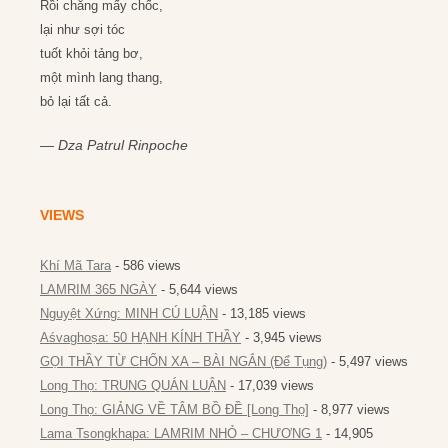
Rồi chẳng mấy chốc,
lại như sợi tóc
tuốt khỏi tảng bơ,
một mình lang thang,
bỏ lại tất cả.
—
Dza Patrul Rinpoche
VIEWS
Khí Mã Tara
- 586 views
LAMRIM 365 NGÀY
- 5,644 views
Nguyệt Xứng: MINH CÚ LUẬN
- 13,185 views
Aśvaghoṣa: 50 HẠNH KÍNH THẦY
- 3,945 views
GỌI THẦY TỪ CHỐN XA – BÀI NGẮN (Để Tụng)
- 5,497 views
Long Thọ: TRUNG QUÁN LUẬN
- 17,039 views
Long Thọ: GIẢNG VỀ TÂM BỒ ĐỀ [Long Thọ]
- 8,977 views
Lama Tsongkhapa: LAMRIM NHỎ – CHƯƠNG 1
- 14,905