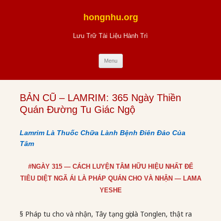
Skip
to
hongnhu.org
content
Lưu Trữ Tài Liệu Hành Trì
Menu
BẢN CŨ – LAMRIM: 365 Ngày Thiền
Quán Đường Tu Giác Ngộ
Lamrim Là Thuốc Chữa Lành Bệnh Điên Đảo Của
Tâm
#NGÀY 315 — CÁCH LUYỆN TÂM HỮU HIỆU NHẤT ĐỂ
TIÊU DIỆT NGÃ ÁI LÀ PHÁP QUÁN CHO VÀ NHẬN — LAMA
YESHE
§ Pháp tu cho và nhận, Tây tạng gọi là Tonglen, thật ra