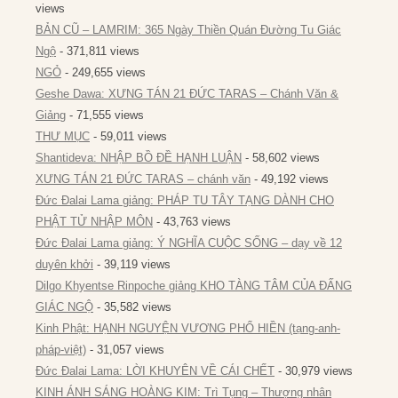
views
BẢN CŨ – LAMRIM: 365 Ngày Thiền Quán Đường Tu Giác
Ngộ
- 371,811 views
NGỎ
- 249,655 views
Geshe Dawa: XƯNG TÁN 21 ĐỨC TARAS – Chánh Văn &
Giảng
- 71,555 views
THƯ MỤC
- 59,011 views
Shantideva: NHẬP BỒ ĐỀ HẠNH LUẬN
- 58,602 views
XƯNG TÁN 21 ĐỨC TARAS – chánh văn
- 49,192 views
Đức Đalai Lama giảng: PHÁP TU TÂY TẠNG DÀNH CHO
PHẬT TỬ NHẬP MÔN
- 43,763 views
Đức Đalai Lama giảng: Ý NGHĨA CUỘC SỐNG – dạy về 12
duyên khởi
- 39,119 views
Dilgo Khyentse Rinpoche giảng KHO TÀNG TÂM CỦA ĐẤNG
GIÁC NGỘ
- 35,582 views
Kinh Phật: HẠNH NGUYỆN VƯƠNG PHỔ HIỀN (tạng-anh-
pháp-việt)
- 31,057 views
Đức Đalai Lama: LỜI KHUYÊN VỀ CÁI CHẾT
- 30,979 views
KINH ÁNH SÁNG HOÀNG KIM: Trì Tụng – Thượng nhân