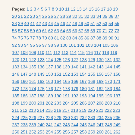
Pages:
1
2
3
4
5
6
7
8
9
10
11
12
13
14
15
16
17
18
19
20
21
22
23
24
25
26
27
28
29
30
31
32
33
34
35
36
37
38
39
40
41
42
43
44
45
46
47
48
49
50
51
52
53
54
55
56
57
58
59
60
61
62
63
64
65
66
67
68
69
70
71
72
73
74
75
76
77
78
79
80
81
82
83
84
85
86
87
88
89
90
91
92
93
94
95
96
97
98
99
100
101
102
103
104
105
106
107
108
109
110
111
112
113
114
115
116
117
118
119
120
121
122
123
124
125
126
127
128
129
130
131
132
133
134
135
136
137
138
139
140
141
142
143
144
145
146
147
148
149
150
151
152
153
154
155
156
157
158
159
160
161
162
163
164
165
166
167
168
169
170
171
172
173
174
175
176
177
178
179
180
181
182
183
184
185
186
187
188
189
190
191
192
193
194
195
196
197
198
199
200
201
202
203
204
205
206
207
208
209
210
211
212
213
214
215
216
217
218
219
220
221
222
223
224
225
226
227
228
229
230
231
232
233
234
235
236
237
238
239
240
241
242
243
244
245
246
247
248
249
250
251
252
253
254
255
256
257
258
259
260
261
262