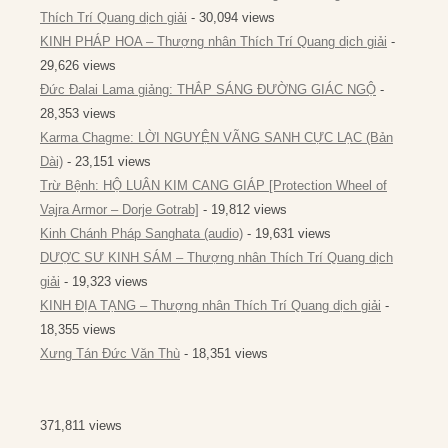
Thích Trí Quang dịch giải
- 30,094 views
KINH PHÁP HOA – Thượng nhân Thích Trí Quang dịch giải
-
29,626 views
Đức Đalai Lama giảng: THẮP SÁNG ĐƯỜNG GIÁC NGỘ
-
28,353 views
Karma Chagme: LỜI NGUYỆN VÃNG SANH CỰC LẠC (Bản
Dài)
- 23,151 views
Trừ Bệnh: HỘ LUÂN KIM CANG GIÁP [Protection Wheel of
Vajra Armor – Dorje Gotrab]
- 19,812 views
Kinh Chánh Pháp Sanghata (audio)
- 19,631 views
DƯỢC SƯ KINH SÁM – Thượng nhân Thích Trí Quang dịch
giải
- 19,323 views
KINH ĐỊA TẠNG – Thượng nhân Thích Trí Quang dịch giải
-
18,355 views
Xưng Tán Đức Văn Thù
- 18,351 views
371,811 views