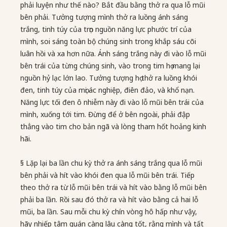
phải luyện như thế nào? Bắt đầu bằng thở ra qua lỗ mũi
bên phải. Tưởng tượng mình thở ra luồng ánh sáng
trắng, tinh túy của trọn nguồn năng lực phước trí của
mình, soi sáng toàn bộ chúng sinh trong khắp sáu cõi
luân hồi và xa hơn nữa. Ánh sáng trắng này đi vào lỗ mũi
bên trái của từng chúng sinh, vào trong tim họ mang lại
nguồn hỷ lạc lớn lao. Tưởng tượng họ thở ra luồng khói
đen, tinh túy của mọi ác nghiệp, điên đảo, và khổ nạn.
Năng lực tối đen ô nhiễm này đi vào lỗ mũi bên trái của
mình, xuống tới tim. Đừng để ở bên ngoài, phải đập
thẳng vào tim cho bản ngã và lòng tham hốt hoảng kinh
hãi.
§ Lặp lại ba lần chu kỳ thở ra ánh sáng trắng qua lỗ mũi
bên phải và hít vào khói đen qua lỗ mũi bên trái. Tiếp
theo thở ra từ lỗ mũi bên trái và hít vào bằng lỗ mũi bên
phải ba lần. Rồi sau đó thở ra và hít vào bằng cả hai lỗ
mũi, ba lần. Sau mỗi chu kỳ chín vòng hô hấp như vậy,
hãy nhiếp tâm quán càng lâu càng tốt, rằng mình và tất