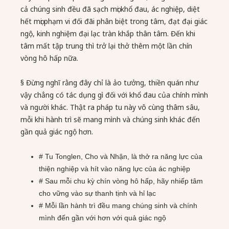
cả chúng sinh đều đã sạch mọi khổ đau, ác nghiệp, diệt
hết mọi phạm vi đối đãi phân biệt trong tâm, đạt đại giác
ngộ, kinh nghiệm đại lạc tràn khắp thân tâm. Đến khi
tâm mất tập trung thì trở lại thở thêm một lần chín
vòng hô hấp nữa.
§ Đừng nghĩ rằng đây chỉ là ảo tưởng, thiền quán như
vậy chẳng có tác dụng gì đối với khổ đau của chính mình
và người khác. Thật ra pháp tu này vô cùng thâm sâu,
mỗi khi hành trì sẽ mang mình và chúng sinh khác đến
gần quả giác ngộ hơn.
# Tu Tonglen, Cho và Nhận, là thở ra năng lực của
thiện nghiệp và hít vào năng lực của ác nghiệp
# Sau mỗi chu kỳ chín vòng hô hấp, hãy nhiếp tâm
cho vững vào sự thanh tịnh và hỉ lạc
# Mỗi lần hành trì đều mang chúng sinh và chính
mình đến gần với hơn với quả giác ngộ