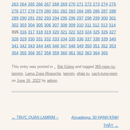
263
264
265
266
267
268
269
270
271
272
273
274
275
276
277
278
279
280
281
282
283
284
285
286
287
288
289
290
291
292
293
294
295
296
297
298
299
300
301
302
303
304
305
306
307
308
309
310
311
312
313
314
315
316
317
318
319
320
321
322
323
324
325
326
327
328
329
330
331
332
333
334
335
336
337
338
339
340
341
342
343
344
345
346
347
348
349
350
351
352
353
354
355
356
357
358
359
360
361
362
363
364
365
This entry was posted in
.
,
Bài Giảng
and tagged
365-ngay-tu-
lamrim
,
Lama Zopa Rinpoche
,
lamrim
,
pháp tu
,
sach-tung-niem
on
June 16, 2022
by
admin
.
Post
←
TRỰC QUÁN LAMRIM –
Aśvaghoṣa: 50 HẠNH KÍNH
navigation
THẦY
→